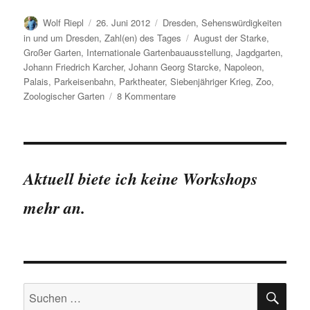
Autor
Veröffentlicht
Kategorien
Wolf Riepl
26. Juni 2012
Dresden
,
Sehenswürdigkeiten
am
Schlagwörter
in und um Dresden
,
Zahl(en) des Tages
August der Starke
,
Großer Garten
,
Internationale Gartenbauausstellung
,
Jagdgarten
,
Johann Friedrich Karcher
,
Johann Georg Starcke
,
Napoleon
,
Palais
,
Parkeisenbahn
,
Parktheater
,
Siebenjähriger Krieg
,
Zoo
,
zu
Zoologischer Garten
8 Kommentare
Der
Große
Garten
in
Zahlen
Aktuell biete ich keine Workshops
mehr an.
SU
Suchen