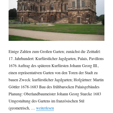
Einige Zahlen zum Großen Garten; zunächst die Zeittafel:
17. Jahrhundert: Kurfürstlicher Jagdgarten, Palais, Pavillons
1676 Auftrag des späteren Kurfürsten Johann Georg III.,
einen repräsentativen Garten von den Toren der Stadt zu
bauen Zweck: kurfürstlicher Jagdgarten; Hofgärtner: Martin
Göttler 1678-1683 Bau des frühbarocken Palaisgebäudes
Planung: Oberlandbaumeister Johann Georg Starcke 1683
Umgestaltung des Gartens im französischen Stil
„Der Große Garten in Zahlen“
(geometrisch, …
weiterlesen