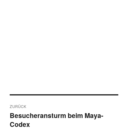
Beitragsnavigation
ZURÜCK
Besucheransturm beim Maya-
Vorheriger
Codex
Beitrag: