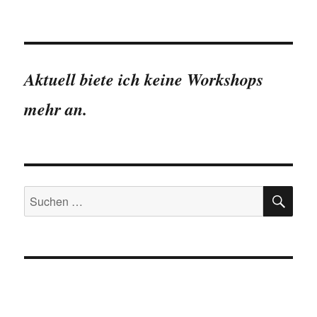
Aktuell biete ich keine Workshops
mehr an.
SU
Suchen
nach: