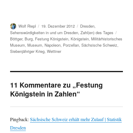
Autor
Veröffentlicht
Kategorien
Wolf Riepl
19. Dezember 2012
Dresden
,
am
Schlagw
Sehenswürdigkeiten in und um Dresden
,
Zahl(en) des Tages
Böttger
,
Burg
,
Festung Königstein
,
Königstein
,
Militärhistorisches
Museum
,
Museum
,
Napoleon
,
Porzellan
,
Sächsische Schweiz
,
Siebenjähriger Krieg
,
Wettiner
11 Kommentare zu „Festung
Königstein in Zahlen“
Pingback:
Sächsische Schweiz erhält mehr Zulauf | Statistik
Dresden