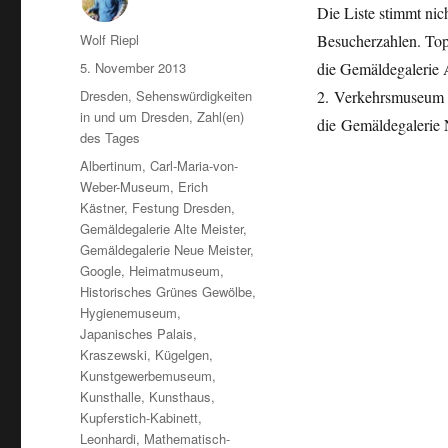
Die Liste stimmt nic
Autor
Wolf Riepl
Besucherzahlen. Top
Veröffentlicht
5. November 2013
die Gemäldegalerie 
am
Kategorien
Dresden
,
Sehenswürdigkeiten
2. Verkehrsmuseum 3
in und um Dresden
,
Zahl(en)
die Gemäldegalerie
des Tages
Schlagwörter
Albertinum
,
Carl-Maria-von-
Weber-Museum
,
Erich
Kästner
,
Festung Dresden
,
Gemäldegalerie Alte Meister
,
Gemäldegalerie Neue Meister
,
Google
,
Heimatmuseum
,
Historisches Grünes Gewölbe
,
Hygienemuseum
,
Japanisches Palais
,
Kraszewski
,
Kügelgen
,
Kunstgewerbemuseum
,
Kunsthalle
,
Kunsthaus
,
Kupferstich-Kabinett
,
Leonhardi
,
Mathematisch-