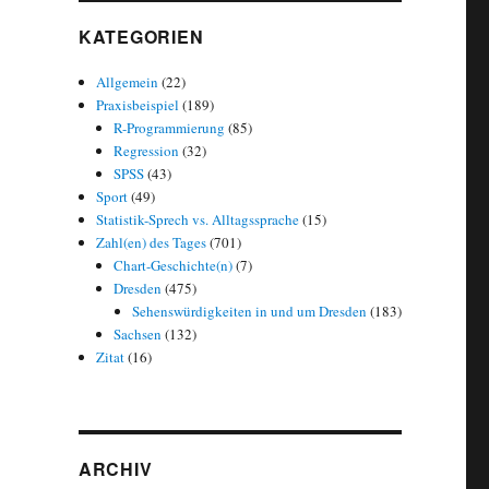
KATEGORIEN
Allgemein
(22)
Praxisbeispiel
(189)
R-Programmierung
(85)
Regression
(32)
SPSS
(43)
Sport
(49)
Statistik-Sprech vs. Alltagssprache
(15)
Zahl(en) des Tages
(701)
Chart-Geschichte(n)
(7)
Dresden
(475)
Sehenswürdigkeiten in und um Dresden
(183)
Sachsen
(132)
Zitat
(16)
ARCHIV