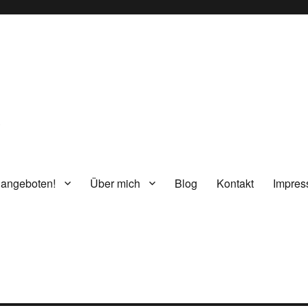
g
 angeboten!
Über mich
Blog
Kontakt
Impre