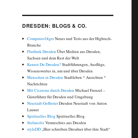
DRESDEN: BLOGS & CO.
e Museen Dresdens 2013 nach Google-Suchanfragen“
Computer-Oiger
Neues und Tests aus der Hightech-
Branche
Flurfunk Dresden
Über Medien aus Dresden,
Sachsen und dem Rest der Welt
Kennst Du Dresden?
Stadtführungen, Ausflüge,
Wissenswertes in, um und über Dresden
Menschen in Dresden
Stadtleben * Ansichten *
Nachrichten
Mit Cicerone durch Dresden
Michael Frenzel –
Gästeführer für Dresden und Umgebung
Neustadt-Geflüster
Dresden Neustadt von Anton
Launer
Spirituelles Blog
Spirituelles Blog
Stefanolix
Vermischtes aus Dresden
styleDD
„Hier schreiben Dresdner über ihre Stadt“