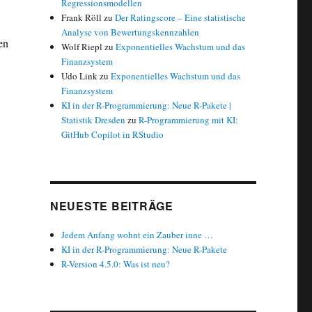
Regressionsmodellen
Frank Röll
zu
Der Ratingscore – Eine statistische
Analyse von Bewertungskennzahlen
en
Wolf Riepl
zu
Exponentielles Wachstum und das
Finanzsystem
Udo Link
zu
Exponentielles Wachstum und das
Finanzsystem
KI in der R-Programmierung: Neue R-Pakete |
Mio.“
Statistik Dresden
zu
R-Programmierung mit KI:
GitHub Copilot in RStudio
NEUESTE BEITRÄGE
Jedem Anfang wohnt ein Zauber inne …
KI in der R-Programmierung: Neue R-Pakete
R-Version 4.5.0: Was ist neu?