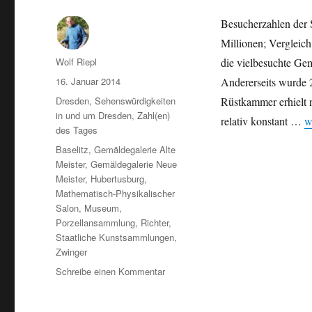
Besucherzahlen der 
Millionen; Vergleic
Autor
Wolf Riepl
die vielbesuchte Ge
Veröffentlicht
16. Januar 2014
Andererseits wurde 
am
Kategorien
Dresden
,
Sehenswürdigkeiten
Rüstkammer erhielt 
in und um Dresden
,
Zahl(en)
„
relativ konstant …
w
des Tages
Schlagwörter
Baselitz
,
Gemäldegalerie Alte
Meister
,
Gemäldegalerie Neue
Meister
,
Hubertusburg
,
Mathematisch-Physikalischer
Salon
,
Museum
,
Porzellansammlung
,
Richter
,
Staatliche Kunstsammlungen
,
Zwinger
zu
Schreibe einen Kommentar
Besucher
der