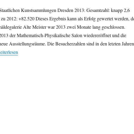
Staatlichen Kunstsammlungen Dresden 2013: Gesamtzahl: knapp 2,6
h zu 2012: +82.520 Dieses Ergebnis kann als Erfolg gewertet werden, d
mäldegalerie Alte Meister war 2013 zwei Monate lang geschlossen.
2013 der Mathematisch-Physikalische Salon wiedereröffnet und die
neue Ausstellungsräume. Die Besucherzahlen sind in den letzten Jahren
Besucher der Staatlichen Kunstsammlungen Dresden 2013: knapp 2,6 
eiterlesen