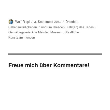
Autor
Veröffentlicht
Kategorien
Wolf Riepl
3. September 2012
Dresden
,
am
Schlagw
Sehenswürdigkeiten in und um Dresden
,
Zahl(en) des Tages
Gemäldegalerie Alte Meister
,
Museum
,
Staatliche
Kunstsammlungen
Freue mich über Kommentare!