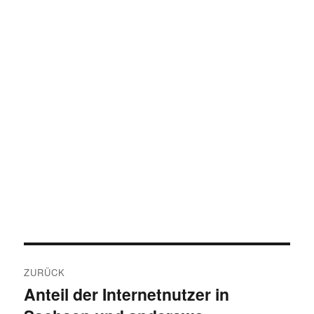
Beitragsnavigation
ZURÜCK
Anteil der Internetnutzer in
Vorheriger
Beitrag: