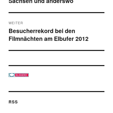
Sachsen und anderswo
WEITER
Besucherrekord bei den
Nächster
Filmnächten am Elbufer 2012
Beitrag:
RSS