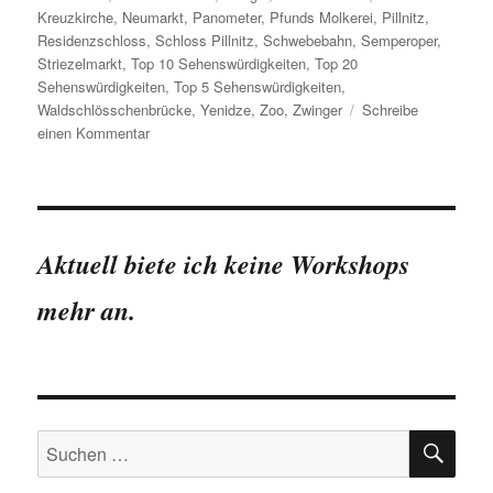
Kreuzkirche
,
Neumarkt
,
Panometer
,
Pfunds Molkerei
,
Pillnitz
,
Residenzschloss
,
Schloss Pillnitz
,
Schwebebahn
,
Semperoper
,
Striezelmarkt
,
Top 10 Sehenswürdigkeiten
,
Top 20
Sehenswürdigkeiten
,
Top 5 Sehenswürdigkeiten
,
Waldschlösschenbrücke
,
Yenidze
,
Zoo
,
Zwinger
Schreibe
zu
einen Kommentar
Beliebteste
Sehenswürdigkeiten
Dresdens
2013
nach
Aktuell biete ich keine Workshops
Google-
Suchanfragen
mehr an.
SU
Suchen
nach: