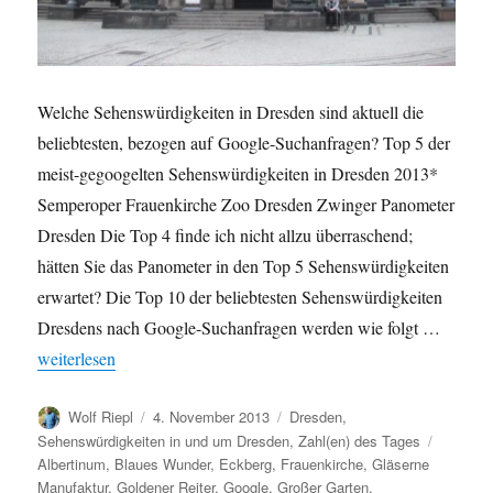
Welche Sehenswürdigkeiten in Dresden sind aktuell die
beliebtesten, bezogen auf Google-Suchanfragen? Top 5 der
meist-gegoogelten Sehenswürdigkeiten in Dresden 2013*
Semperoper Frauenkirche Zoo Dresden Zwinger Panometer
Dresden Die Top 4 finde ich nicht allzu überraschend;
hätten Sie das Panometer in den Top 5 Sehenswürdigkeiten
erwartet? Die Top 10 der beliebtesten Sehenswürdigkeiten
Dresdens nach Google-Suchanfragen werden wie folgt …
„Beliebteste Sehenswürdigkeiten Dresdens 2013 nach Google-S
weiterlesen
Autor
Veröffentlicht
Kategorien
Wolf Riepl
4. November 2013
Dresden
,
am
Schlagw
Sehenswürdigkeiten in und um Dresden
,
Zahl(en) des Tages
Albertinum
,
Blaues Wunder
,
Eckberg
,
Frauenkirche
,
Gläserne
Manufaktur
,
Goldener Reiter
,
Google
,
Großer Garten
,