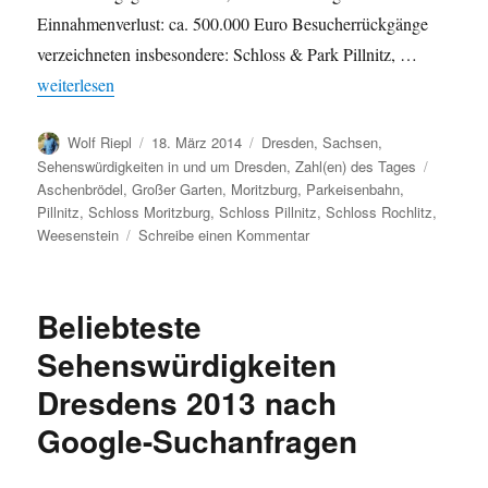
Einnahmenverlust: ca. 500.000 Euro Besucherrückgänge
verzeichneten insbesondere: Schloss & Park Pillnitz, …
„Schlösser, Burgen & Gärten in Sachsen: Jahresbilanz 2013 / Be
weiterlesen
Autor
Veröffentlicht
Kategorien
Wolf Riepl
18. März 2014
Dresden
,
Sachsen
,
am
Schlagw
Sehenswürdigkeiten in und um Dresden
,
Zahl(en) des Tages
Aschenbrödel
,
Großer Garten
,
Moritzburg
,
Parkeisenbahn
,
Pillnitz
,
Schloss Moritzburg
,
Schloss Pillnitz
,
Schloss Rochlitz
,
zu
Weesenstein
Schreibe einen Kommentar
Schlösser,
Burgen
&
Beliebteste
Gärten
in
Sehenswürdigkeiten
Sachsen:
Dresdens 2013 nach
Jahresbilanz
2013
Google-Suchanfragen
/
Besucherrückgang