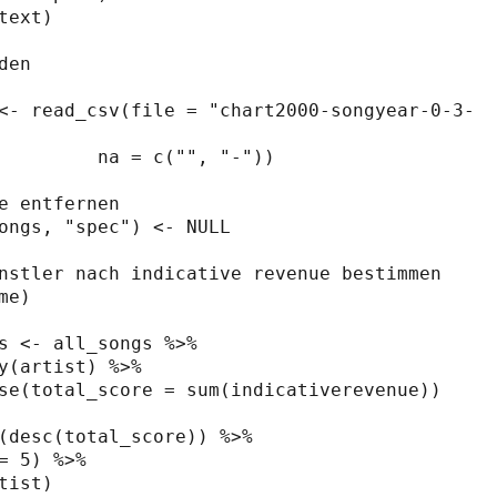
text)

den

<- read_csv(file = "chart2000-songyear-0-3-
na = c("", "-"))

e entfernen

ongs, "spec") <- NULL

nstler nach indicative revenue bestimmen 
me)

s <- all_songs %>%
