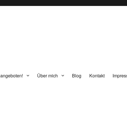
g
 angeboten!
Über mich
Blog
Kontakt
Impre