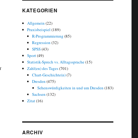
KATEGORIEN
Allgemein
(22)
Praxisbeispiel
(189)
R-Programmierung
(85)
Regression
(32)
SPSS
(43)
Sport
(49)
Statistik-Sprech vs. Alltagssprache
(15)
r
Zahl(en) des Tages
(701)
Chart-Geschichte(n)
(7)
Dresden
(475)
Sehenswürdigkeiten in und um Dresden
(183)
Sachsen
(132)
Zitat
(16)
ARCHIV