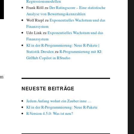
Regressionsmodellen
Frank Röll
zu
Der Ratingscore – Eine statistische
Analyse von Bewertungskennzahlen
Wolf Riepl
zu
Exponentielles Wachstum und das
Finanzsystem
Udo Link
zu
Exponentielles Wachstum und das
Finanzsystem
KI in der R-Programmierung: Neue R-Pakete |
Statistik Dresden
zu
R-Programmierung mit KI:
GitHub Copilot in RStudio
im
NEUESTE BEITRÄGE
Jedem Anfang wohnt ein Zauber inne …
KI in der R-Programmierung: Neue R-Pakete
R-Version 4.5.0: Was ist neu?