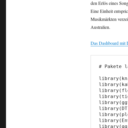
den Erlös eines Song
Eine Einheit entspri
Musikmärkten verzei
Australien.
Das Dashboard mit D
# Pakete l
library(kn
library(ka
library(fl
library(ti
library(gg
library(DT)
library(pl
library(En
library(gg