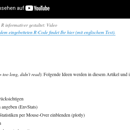
R informativer gestaltet: Video
m eingebetteten R-Code findet Ihr hier (mit englischem Text).
 =
too long, didn’t read
): Folgende Ideen werden in diesem Artikel und 
rücksichtigen
h angeben (EnvStats)
atistiken per Mouse-Over einblenden (plotly)
n