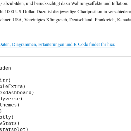
s abzubilden, und berücksichtigt dazu Währungseffekte und Inflation.
cht 1000 US-Dollar. Dazu ist die jeweilige Chartposition in verschieden
chnet: USA, Vereinigtes Königreich, Deutschland, Frankreich, Kanada
aten, Diagrammen, Erläuterungen und R-Code findet Ihr hier.
aden

itr)

bleExtra)

exdashboard)

dyverse)

themes)



otly)

vStats)

statsplot)
