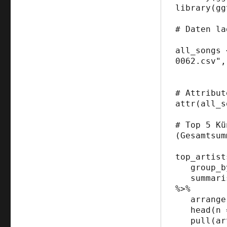
library(gg
# Daten la
all_songs 
0062.csv",

                   
# Attribut
attr(all_s
# Top 5 Kü
(Gesamtsum
top_artist
   group_by(artist) %>%

   summarise(total_score = sum(indicativerevenue)) 
%>% 

   arrange(desc(total_score)) %>% 

   head(n = 5) %>% 

   pull(artist)
