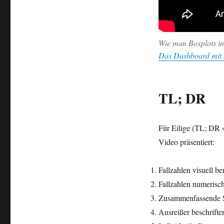
Wie man Boxplots in 
Das Dashboard mit de
TL; DR
Für Eilige (TL; DR
Video präsentiert:
Fallzahlen visuell be
Fallzahlen numerisc
Zusammenfassende St
Ausreißer beschrifte