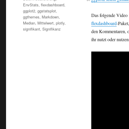
EnvStats
,
flexdashboard
,
ggplot2
,
ggstatsplot
,
Das folgende Video i
ggthemes
,
Markdown
,
Median
,
Mittelwert
,
plotly
,
flexdashboard
-Paket
signifikant
,
Signifikanz
den Kommentaren, ob
ihr nutzt oder nutzen