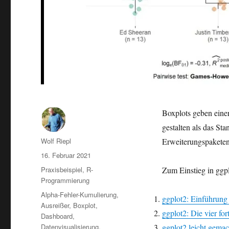
Boxplots geben einen
gestalten als das Sta
Autor
Wolf Riepl
Erweiterungspaketen
Veröffentlicht
16. Februar 2021
am
Kategorien
Praxisbeispiel
,
R-
Zum Einstieg in ggpl
Programmierung
Schlagwörter
Alpha-Fehler-Kumulierung
,
ggplot2: Einführung 
Ausreißer
,
Boxplot
,
ggplot2: Die vier fo
Dashboard
,
Datenvisualisierung
,
ggplot2 leicht gemac