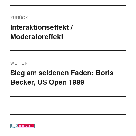
Beitragsnavigation
ZURÜCK
Interaktionseffekt /
Vorheriger
Moderatoreffekt
Beitrag:
WEITER
Sieg am seidenen Faden: Boris
Nächster
Becker, US Open 1989
Beitrag: