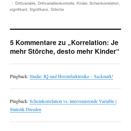
am
Schlagwörter
Drittvariable
,
Drittvariablenkontrolle
,
Kinder
,
Scheinkorrelation
,
signifikant
,
Signifikanz
,
Störche
5 Kommentare zu „Korrelation: Je
mehr Störche, desto mehr Kinder“
Pingback:
Studie: IQ und Herzinfarktrisiko – Sackstark!
Pingback:
Scheinkorrelation vs. intervenierende Variable |
Statistik Dresden