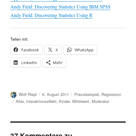
Andy Field: Discovering Statistics Using IBM SPSS
Andy Field: Discovering Statistics Using R
Teilen mit:
Facebook
X
WhatsApp
LinkedIn
Mehr
Autor
Veröffentlicht
Kategorien
Wolf Riepl
6. August 2011
Praxisbeispiel
,
Regression
am
Schlagwörter
Alter
,
Interaktionseffekt
,
Kinder
,
Mittelwert
,
Moderator
37 Kommentare zu