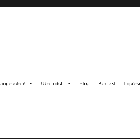
g
 angeboten!
Über mich
Blog
Kontakt
Impre