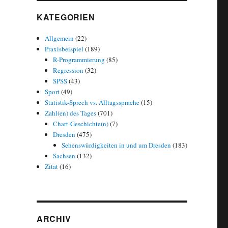
KATEGORIEN
Allgemein
(22)
Praxisbeispiel
(189)
R-Programmierung
(85)
Regression
(32)
SPSS
(43)
Sport
(49)
Statistik-Sprech vs. Alltagssprache
(15)
Zahl(en) des Tages
(701)
Chart-Geschichte(n)
(7)
Dresden
(475)
Sehenswürdigkeiten in und um Dresden
(183)
Sachsen
(132)
ions-League-Plätze am letzten Spieltag der Saison 2024/25“
Zitat
(16)
ARCHIV