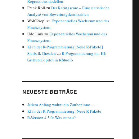
Regressionsmodellen
Frank Röll
zu
Der Ratingscore – Eine statistische
Analyse von Bewertungskennzahlen
Wolf Riepl
zu
Exponentielles Wachstum und das
Finanzsystem
Udo Link
zu
Exponentielles Wachstum und das
Finanzsystem
KI in der R-Programmierung: Neue R-Pakete |
Statistik Dresden
zu
R-Programmierung mit KI:
GitHub Copilot in RStudio
NEUESTE BEITRÄGE
Jedem Anfang wohnt ein Zauber inne …
KI in der R-Programmierung: Neue R-Pakete
R-Version 4.5.0: Was ist neu?