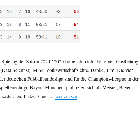
 Spieltag der Saison 2024 / 2025 freue ich mich über einen Gastbeitrag
Data Scientist), M.Sc. Volkswirtschaftslehre. Danke, Tim! Die vier
der deutschen Fußballbundesliga sind für die Champions-League in der
elberechtigt. Bayern München qualifiziert sich als Meister, Bayer
„Nimm zwei – Der Dreikampf um die Champ
meister. Die Plätze 3 und …
weiterlesen