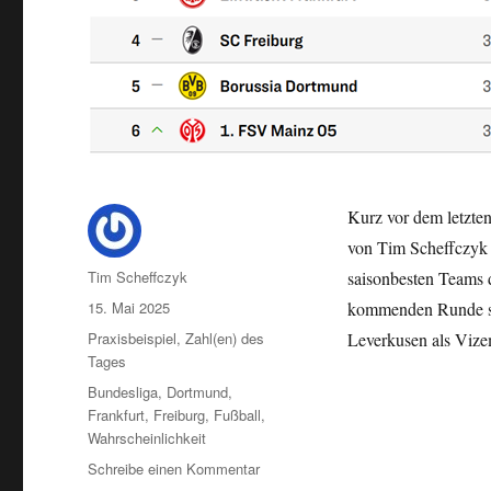
Kurz vor dem letzten
von Tim Scheffczyk (
Autor
Tim Scheffczyk
saisonbesten Teams 
Veröffentlicht
15. Mai 2025
kommenden Runde spi
am
Kategorien
Praxisbeispiel
,
Zahl(en) des
Leverkusen als Vize
Tages
Schlagwörter
Bundesliga
,
Dortmund
,
Frankfurt
,
Freiburg
,
Fußball
,
Wahrscheinlichkeit
zu
Schreibe einen Kommentar
Nimm