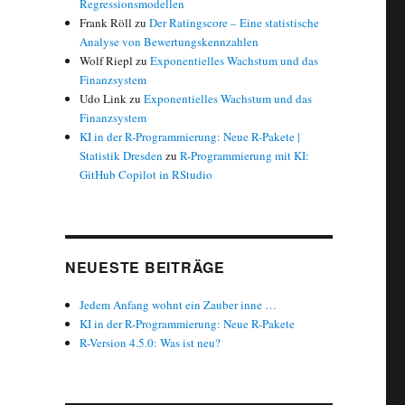
Regressionsmodellen
Frank Röll
zu
Der Ratingscore – Eine statistische
Analyse von Bewertungskennzahlen
Wolf Riepl
zu
Exponentielles Wachstum und das
Finanzsystem
Udo Link
zu
Exponentielles Wachstum und das
Finanzsystem
KI in der R-Programmierung: Neue R-Pakete |
Statistik Dresden
zu
R-Programmierung mit KI:
GitHub Copilot in RStudio
NEUESTE BEITRÄGE
Jedem Anfang wohnt ein Zauber inne …
KI in der R-Programmierung: Neue R-Pakete
R-Version 4.5.0: Was ist neu?