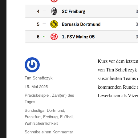
Kurz vor dem letzten
von Tim Scheffczyk (
Autor
Tim Scheffczyk
saisonbesten Teams 
Veröffentlicht
15. Mai 2025
kommenden Runde spi
am
Kategorien
Praxisbeispiel
,
Zahl(en) des
Leverkusen als Vize
Tages
Schlagwörter
Bundesliga
,
Dortmund
,
Frankfurt
,
Freiburg
,
Fußball
,
Wahrscheinlichkeit
zu
Schreibe einen Kommentar
Nimm