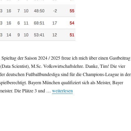
 Spieltag der Saison 2024 / 2025 freue ich mich über einen Gastbeitrag
Data Scientist), M.Sc. Volkswirtschaftslehre. Danke, Tim! Die vier
der deutschen Fußballbundesliga sind für die Champions-League in der
elberechtigt. Bayern München qualifiziert sich als Meister, Bayer
„Nimm zwei – Der Dreikampf um die Champ
meister. Die Plätze 3 und …
weiterlesen