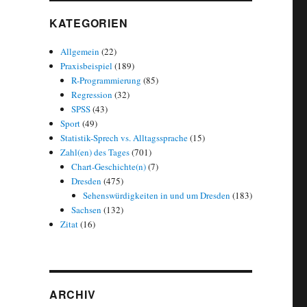
KATEGORIEN
Allgemein
(22)
Praxisbeispiel
(189)
R-Programmierung
(85)
Regression
(32)
SPSS
(43)
Sport
(49)
Statistik-Sprech vs. Alltagssprache
(15)
Zahl(en) des Tages
(701)
Chart-Geschichte(n)
(7)
Dresden
(475)
Sehenswürdigkeiten in und um Dresden
(183)
Sachsen
(132)
ions-League-Plätze am letzten Spieltag der Saison 2024/25“
Zitat
(16)
ARCHIV