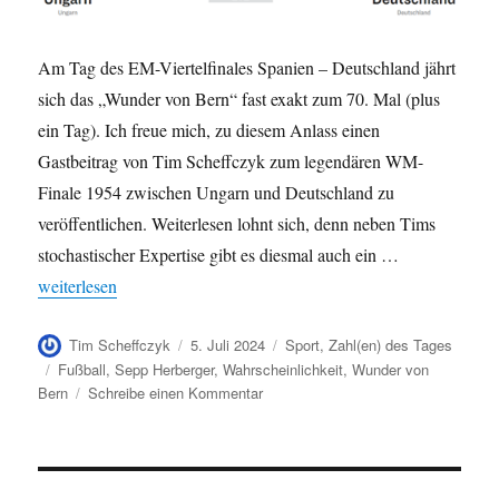
Am Tag des EM-Viertelfinales Spanien – Deutschland jährt
sich das „Wunder von Bern“ fast exakt zum 70. Mal (plus
ein Tag). Ich freue mich, zu diesem Anlass einen
Gastbeitrag von Tim Scheffczyk zum legendären WM-
Finale 1954 zwischen Ungarn und Deutschland zu
veröffentlichen. Weiterlesen lohnt sich, denn neben Tims
stochastischer Expertise gibt es diesmal auch ein …
„Das Wunder von Bern – Subjektives oder objektives Wunder ?“
weiterlesen
Autor
Veröffentlicht
Kategorien
Tim Scheffczyk
5. Juli 2024
Sport
,
Zahl(en) des Tages
am
Schlagwörter
Fußball
,
Sepp Herberger
,
Wahrscheinlichkeit
,
Wunder von
zu
Bern
Schreibe einen Kommentar
Das
Wunder
von
Bern