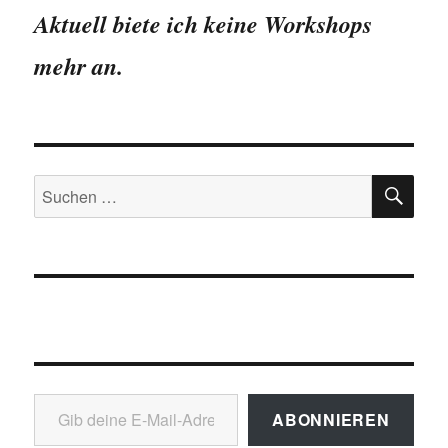
–
Aktuell biete ich keine Workshops
Subjektives
oder
mehr an.
objektives
Wunder
?
SU
Suchen
nach:
Gib deine E-Mail-Adresse ein ...
ABONNIEREN