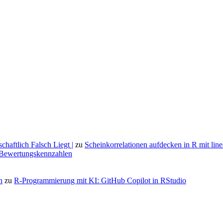
aftlich Falsch Liegt |
zu
Scheinkorrelationen aufdecken in R mit lin
n Bewertungskennzahlen
n
zu
R-Programmierung mit KI: GitHub Copilot in RStudio