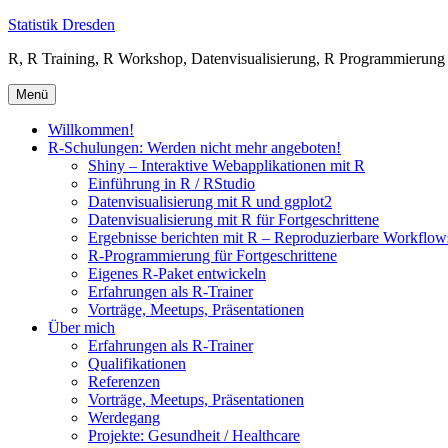
Zum
Statistik Dresden
Inhalt
R, R Training, R Workshop, Datenvisualisierung, R Programmierung
springen
Menü
Willkommen!
R-Schulungen: Werden nicht mehr angeboten!
Shiny – Interaktive Webapplikationen mit R
Einführung in R / RStudio
Datenvisualisierung mit R und ggplot2
Datenvisualisierung mit R für Fortgeschrittene
Ergebnisse berichten mit R – Reproduzierbare Workfl
R-Programmierung für Fortgeschrittene
Eigenes R-Paket entwickeln
Erfahrungen als R-Trainer
Vorträge, Meetups, Präsentationen
Über mich
Erfahrungen als R-Trainer
Qualifikationen
Referenzen
Vorträge, Meetups, Präsentationen
Werdegang
Projekte: Gesundheit / Healthcare