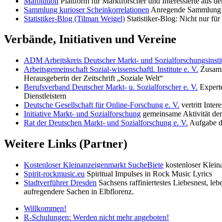
Mafolution
Plattform für Marktforscher und Interessierte aus d
Sammlung kurioser Scheinkorrelationen
Anregende Sammlung k
Statistiker-Blog (Tilman Weigel)
Statistiker-Blog: Nicht nur für 
Verbände, Initiativen und Vereine
ADM Arbeitskreis Deutscher Markt- und Sozialforschungsinstit
Arbeitsgemeinschaft Sozial-wissenschaftl. Institute e. V.
Zusamme
Herausgeberin der Zeitschrift „Soziale Welt“
Berufsverband Deutscher Markt- u. Sozialforscher e. V.
Experte
Dienstleistern
Deutsche Gesellschaft für Online-Forschung e. V.
vertritt Inte
Initiative Markt- und Sozialforschung
gemeinsame Aktivität 
Rat der Deutschen Markt- und Sozialforschung e. V.
Aufgabe de
Weitere Links (Partner)
Kostenloser Kleinanzeigenmarkt SucheBiete
kostenloser Klein
Spirit-rockmusic.eu
Spiritual Impulses in Rock Music Lyrics
Stadtverführer Dresden
Sachsens raffiniertestes Liebesnest, 
aufregendere Sachen in Elbflorenz.
Willkommen!
R-Schulungen: Werden nicht mehr angeboten!