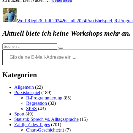
zu nutzen: Der Nutzer …
weiterlesen
Programmierung
Autor
Veröffentlicht
Kategorien
mit
am
KI:
Wolf Riepl
26. Juli 2024
26. Juli 2024
Praxisbeispiel
,
R-Progra
GitHub
Copilot
Aktuell biete ich keine Workshops mehr an.
in
RStudio“
Suchen
Gib deine E-Mail-Adresse ein ...
Suchen
nach:
Kategorien
Allgemein
(22)
Praxisbeispiel
(189)
R-Programmierung
(85)
Regression
(32)
SPSS
(43)
Sport
(49)
Statistik-Sprech vs. Alltagssprache
(15)
Zahl(en) des Tages
(701)
Chart-Geschichte(n)
(7)