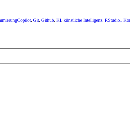
Schlagwörter
mmierung
Copilot
,
Git
,
Github
,
KI
,
künstliche Intelligenz
,
RStudio
1 Ko