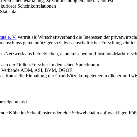
en Bereichen Marketing, Sozialforschung etc. inkl. Manifest
urioser Scheinkorrelationen
Statistiker
ute e. V.
vertritt als Wirtschaftsverband die Interessen der privatwirtsc
nschluss gemeinnütziger sozialwissenschaftlicher Forschungseinricht
n-Netzwerk aus betrieblichen, akademischen und Instituts-Marktforsche
ressen der Online-Forscher im deutschen Sprachraum
der Verbände ADM, ASI, BVM, DGOF
s Rates: die Einhaltung der Grundsätze kompetenter, redlicher und wi
anzeigenmarkt
lebende Kühe im Schaufenster oder eine Schwebebahn auf wackligen Fü