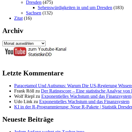
Dresden
(475)
Sehenswürdigkeiten in und um Dresden
(183)
Sachsen
(132)
Zitat
(16)
Archiv
Archiv
Letzte Kommentare
Paracetamol Und Autismus: Warum Die US-Regierung Wissensch
Frank Röll
zu
Der Ratingscore – Eine statistische Analyse vo
Wolf Riepl
zu
Exponentielles Wachstum und das Finanzsystem
Udo Link
zu
Exponentielles Wachstum und das Finanzsystem
KI in der R-Programmierung: Neue R-Pakete | Statistik Dresde
Neueste Beiträge
Jedem Anfang wohnt ein Zauber inne …