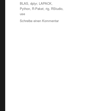
Schlagwörter
BLAS
,
dplyr
,
LAPACK
,
Python
,
R-Paket
,
rig
,
RStudio
,
use
zu
Schreibe einen Kommentar
R-
Version
4.5.0:
Was
ist
neu?