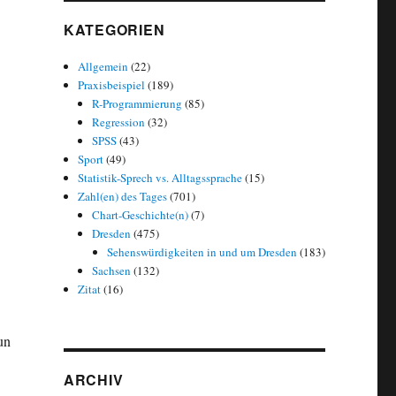
KATEGORIEN
Allgemein
(22)
Praxisbeispiel
(189)
R-Programmierung
(85)
Regression
(32)
SPSS
(43)
Sport
(49)
Statistik-Sprech vs. Alltagssprache
(15)
Zahl(en) des Tages
(701)
Chart-Geschichte(n)
(7)
Dresden
(475)
Sehenswürdigkeiten in und um Dresden
(183)
Sachsen
(132)
Zitat
(16)
un
ARCHIV