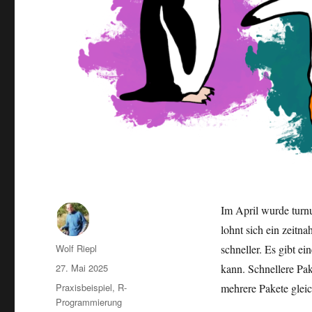
Im April wurde turnu
lohnt sich ein zeitn
Autor
Wolf Riepl
schneller. Es gibt 
Veröffentlicht
27. Mai 2025
kann. Schnellere Pak
am
Kategorien
Praxisbeispiel
,
R-
mehrere Pakete glei
Programmierung