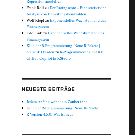
Regressionsmodellen
Frank Röll
zu
Der Ratingscore – Eine statistische
Analyse von Bewertungskennzahlen
Wolf Riepl
zu
Exponentielles Wachstum und das
Finanzsystem
Udo Link
zu
Exponentielles Wachstum und das
Finanzsystem
KI in der R-Programmierung: Neue R-Pakete |
Statistik Dresden
zu
R-Programmierung mit KI:
GitHub Copilot in RStudio
NEUESTE BEITRÄGE
Jedem Anfang wohnt ein Zauber inne …
KI in der R-Programmierung: Neue R-Pakete
R-Version 4.5.0: Was ist neu?