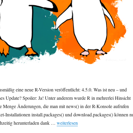
smäßig eine neue R-Version veröffentlicht: 4.5.0. Was ist neu – und
ahes Update? Spoiler: Ja! Unter anderem wurde R in mehrerlei Hinsicht
eine Menge Änderungen, die man mit news() in der R-Konsole aufrufen
et-Installationen install.packages() und download.packages() können n
„R-Version 4.5.0: Was ist neu?“
chzeitig herunterladen dank …
weiterlesen