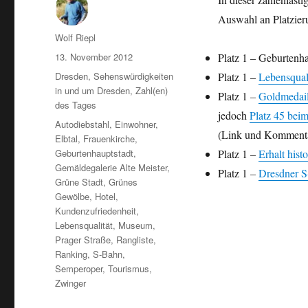
Auswahl an Platzier
Autor
Wolf Riepl
Veröffentlicht
13. November 2012
Platz 1 – Geburtenh
am
Kategorien
Dresden
,
Sehenswürdigkeiten
Platz 1 –
Lebensquali
in und um Dresden
,
Zahl(en)
Platz 1 –
Goldmedaill
des Tages
jedoch
Platz 45 bei
Schlagwörter
Autodiebstahl
,
Einwohner
,
(Link und Kommentar
Elbtal
,
Frauenkirche
,
Geburtenhauptstadt
,
Platz 1 –
Erhalt hist
Gemäldegalerie Alte Meister
,
Platz 1 –
Dresdner S
Grüne Stadt
,
Grünes
Gewölbe
,
Hotel
,
Kundenzufriedenheit
,
Lebensqualität
,
Museum
,
Prager Straße
,
Rangliste
,
Ranking
,
S-Bahn
,
Semperoper
,
Tourismus
,
Zwinger