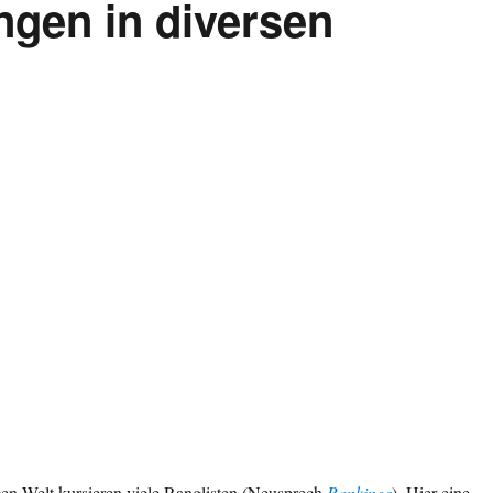
ngen in diversen
igen Welt kursieren viele Ranglisten (Neusprech
Rankings
). Hier eine