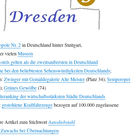
opole Nr. 2
in Deutschland hinter Stuttgart,
er vielen
Museen
tels gelten als die zweitsaubersten in Deutschland
he bei den beliebtesten Sehenswürdigkeiten Deutschlands
;
n:
Zwinger mit Gemäldegalerie Alte Meister
(Platz 34);
Semperoper
);
Grünes Gewölbe
(74)
dteranking der wirtschaftsstärksten Städte Deutschlands
:
gestohlene Kraftfahrzeuge
bezogen auf 100.000 zugelassene
ere Artikel zum Stichwort
Autodiebstahl
 Zuwachs bei Übernachtungen