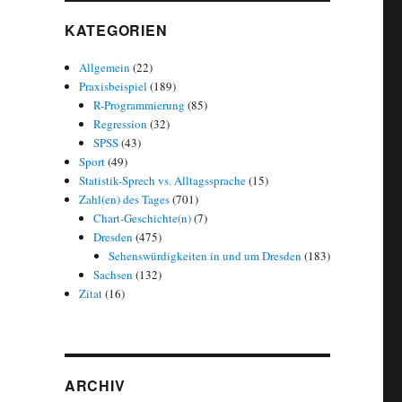
KATEGORIEN
Allgemein
(22)
Praxisbeispiel
(189)
R-Programmierung
(85)
Regression
(32)
SPSS
(43)
Sport
(49)
Statistik-Sprech vs. Alltagssprache
(15)
Zahl(en) des Tages
(701)
Chart-Geschichte(n)
(7)
Dresden
(475)
Sehenswürdigkeiten in und um Dresden
(183)
Sachsen
(132)
Zitat
(16)
ARCHIV