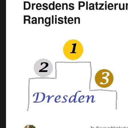
Dresdens Platzieru
Ranglisten
In dieser zahlenlast