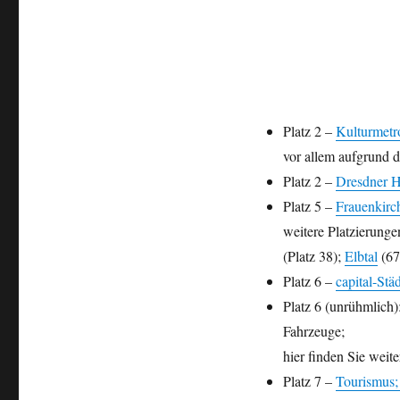
Platz 2 –
Kulturmetr
vor allem aufgrund d
Platz 2 –
Dresdner Ho
Platz 5 –
Frauenkirc
weitere Platzierunge
(Platz 38);
Elbtal
(67
Platz 6 –
capital-Stä
Platz 6 (unrühmlich)
Fahrzeuge;
hier finden Sie weit
Platz 7 –
Tourismus;