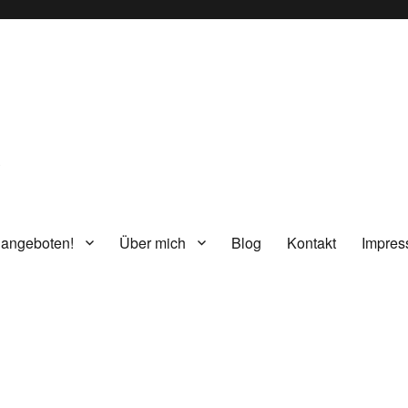
g
 angeboten!
Über mich
Blog
Kontakt
Impre