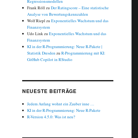
Regressionsmodellen
Frank Röll
zu
Der Ratingscore – Eine statistische
Analyse von Bewertungskennzahlen
Wolf Riepl
zu
Exponentielles Wachstum und das
Finanzsystem
Udo Link
zu
Exponentielles Wachstum und das
Finanzsystem
KI in der R-Programmierung: Neue R-Pakete |
Statistik Dresden
zu
R-Programmierung mit KI:
GitHub Copilot in RStudio
NEUESTE BEITRÄGE
Jedem Anfang wohnt ein Zauber inne …
KI in der R-Programmierung: Neue R-Pakete
R-Version 4.5.0: Was ist neu?