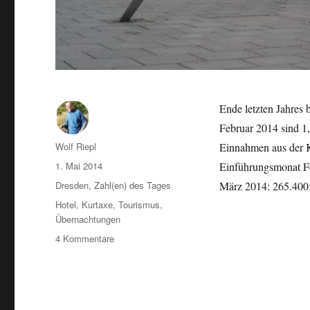
Ende letzten Jahres 
Februar 2014 sind 1,
Autor
Wolf Riepl
Einnahmen aus der 
Veröffentlicht
1. Mai 2014
Einführungsmonat Fe
am
Kategorien
Dresden
,
Zahl(en) des Tages
März 2014: 265.400;
Schlagwörter
Hotel
,
Kurtaxe
,
Tourismus
,
Übernachtungen
zu
4 Kommentare
Kurtaxe
in
Dresden:
kurze