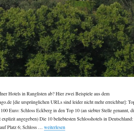
ner Hotels in Ranglisten ab? Hier zwei Beispiele aus dem
vago.de [die ursprünglichen URLs sind leider nicht mehr erreichbar]: To
 100 Euro: Schloss Eckberg in den Top 10 (an siebter Stelle genannt, d
 explizit angegeben) Die 10 beliebtesten Schlosshotels in Deutschland:
„Drei Top 10-Platzierungen Dresdner Hotels in
z auf Platz 6; Schloss …
weiterlesen