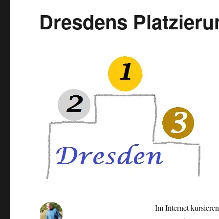
Zwischenbilanz
Dresdens Platzierun
Im Internet kursier