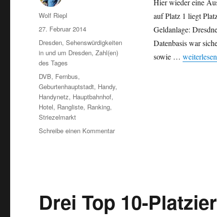
Hier wieder eine Au
Autor
Wolf Riepl
auf Platz 1 liegt Pl
Veröffentlicht
27. Februar 2014
Geldanlage: Dresdner
am
Kategorien
Dresden
,
Sehenswürdigkeiten
Datenbasis war sicher
in und um Dresden
,
Zahl(en)
„Dresdens P
sowie …
weiterlesen
des Tages
Schlagwörter
DVB
,
Fernbus
,
Geburtenhauptstadt
,
Handy
,
Handynetz
,
Hauptbahnhof
,
Hotel
,
Rangliste
,
Ranking
,
Striezelmarkt
zu
Schreibe einen Kommentar
Dresdens
Platzierungen
in
Ranglisten
(II)
Drei Top 10-Platzi