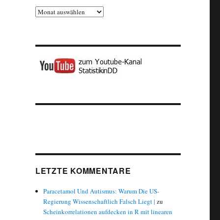
Archiv
: kurze Zwischenbilanz“
LETZTE KOMMENTARE
Paracetamol Und Autismus: Warum Die US-
Regierung Wissenschaftlich Falsch Liegt |
zu
Scheinkorrelationen aufdecken in R mit linearen