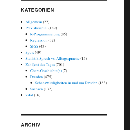
KATEGORIEN
Allgemein
(22)
Praxisbeispiel
(189)
R-Programmierung
(85)
Regression
(32)
SPSS
(43)
Sport
(49)
Statistik-Sprech vs. Alltagssprache
(15)
Zahl(en) des Tages
(701)
Chart-Geschichte(n)
(7)
Dresden
(475)
Sehenswürdigkeiten in und um Dresden
(183)
Sachsen
(132)
Zitat
(16)
ARCHIV