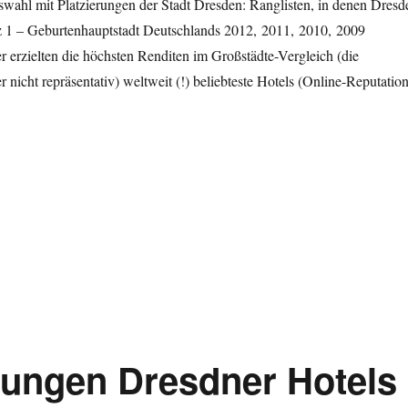
swahl mit Platzierungen der Stadt Dresden: Ranglisten, in denen Dresd
atz 1 – Geburtenhauptstadt Deutschlands 2012, 2011, 2010, 2009
 erzielten die höchsten Renditen im Großstädte-Vergleich (die
 nicht repräsentativ) weltweit (!) beliebteste Hotels (Online-Reputation
latzierungen in Ranglisten (II)“
erungen Dresdner Hotels