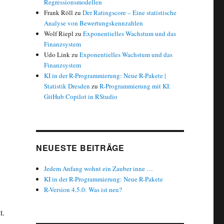
Regressionsmodellen
Frank Röll
zu
Der Ratingscore – Eine statistische
Analyse von Bewertungskennzahlen
Wolf Riepl
zu
Exponentielles Wachstum und das
Finanzsystem
Udo Link
zu
Exponentielles Wachstum und das
Finanzsystem
KI in der R-Programmierung: Neue R-Pakete |
Statistik Dresden
zu
R-Programmierung mit KI:
GitHub Copilot in RStudio
NEUESTE BEITRÄGE
Jedem Anfang wohnt ein Zauber inne …
KI in der R-Programmierung: Neue R-Pakete
R-Version 4.5.0: Was ist neu?
t.