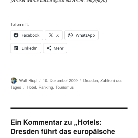
Teilen mit:
Facebook
X
WhatsApp
LinkedIn
Mehr
Autor
Veröffentlicht
Kategorien
Wolf Riepl
10. Dezember 2009
Dresden
,
Zahl(en) des
am
Schlagwörter
Tages
Hotel
,
Ranking
,
Tourismus
Ein Kommentar zu „Hotels:
Dresden führt das europäische