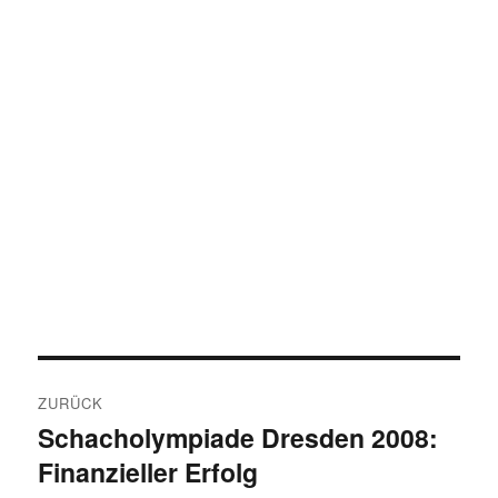
Beitragsnavigation
ZURÜCK
Schacholympiade Dresden 2008:
Vorheriger
Finanzieller Erfolg
Beitrag: