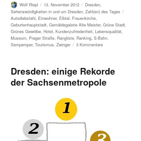
Autor
Veröffentlicht
Kategorien
Wolf Riepl
13. November 2012
Dresden
,
am
Schlagw
Sehenswürdigkeiten in und um Dresden
,
Zahl(en) des Tages
Autodiebstahl
,
Einwohner
,
Elbtal
,
Frauenkirche
,
Geburtenhauptstadt
,
Gemäldegalerie Alte Meister
,
Grüne Stadt
,
Grünes Gewölbe
,
Hotel
,
Kundenzufriedenheit
,
Lebensqualität
,
Museum
,
Prager Straße
,
Rangliste
,
Ranking
,
S-Bahn
,
zu
Semperoper
,
Tourismus
,
Zwinger
3 Kommentare
Dresdens
Platzierungen
in
Dresden: einige Rekorde
diversen
Ranglisten
der Sachsenmetropole