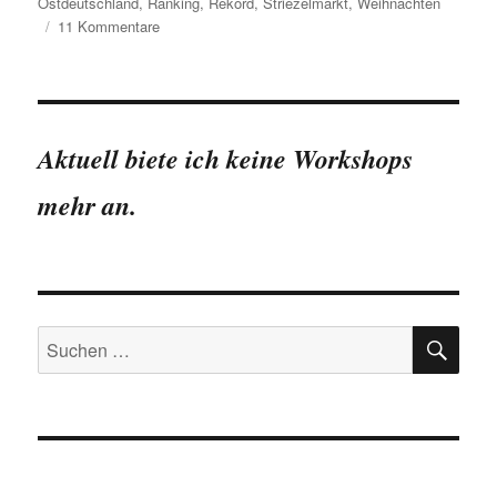
Ostdeutschland
,
Ranking
,
Rekord
,
Striezelmarkt
,
Weihnachten
zu
11 Kommentare
Dresden:
einige
Rekorde
der
Sachsenmetropole
Aktuell biete ich keine Workshops
mehr an.
SU
Suchen
nach: