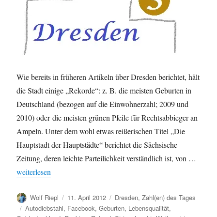
Wie bereits in früheren Artikeln über Dresden berichtet, hält
die Stadt einige „Rekorde“: z. B. die meisten Geburten in
Deutschland (bezogen auf die Einwohnerzahl; 2009 und
2010) oder die meisten grünen Pfeile für Rechtsabbieger an
Ampeln. Unter dem wohl etwas reißerischen Titel „Die
Hauptstadt der Hauptstädte“ berichtet die Sächsische
Zeitung, deren leichte Parteilichkeit verständlich ist, von …
„Dresden: einige Rekorde der Sachsenmetropole“
weiterlesen
Autor
Veröffentlicht
Kategorien
Wolf Riepl
11. April 2012
Dresden
,
Zahl(en) des Tages
am
Schlagwörter
Autodiebstahl
,
Facebook
,
Geburten
,
Lebensqualität
,