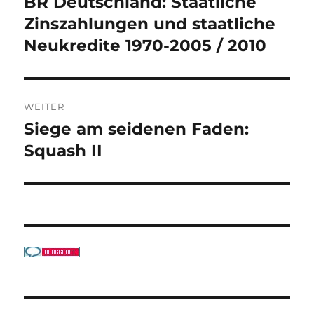
BR Deutschland: Staatliche
Vorheriger
Beitrag:
Zinszahlungen und staatliche
Neukredite 1970-2005 / 2010
WEITER
Siege am seidenen Faden:
Nächster
Beitrag:
Squash II