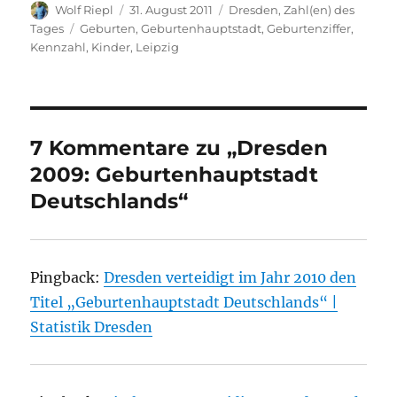
Autor
Veröffentlicht
Kategorien
Wolf Riepl
31. August 2011
Dresden
,
Zahl(en) des
am
Schlagwörter
Tages
Geburten
,
Geburtenhauptstadt
,
Geburtenziffer
,
Kennzahl
,
Kinder
,
Leipzig
7 Kommentare zu „Dresden
2009: Geburtenhauptstadt
Deutschlands“
Pingback:
Dresden verteidigt im Jahr 2010 den
Titel „Geburtenhauptstadt Deutschlands“ |
Statistik Dresden