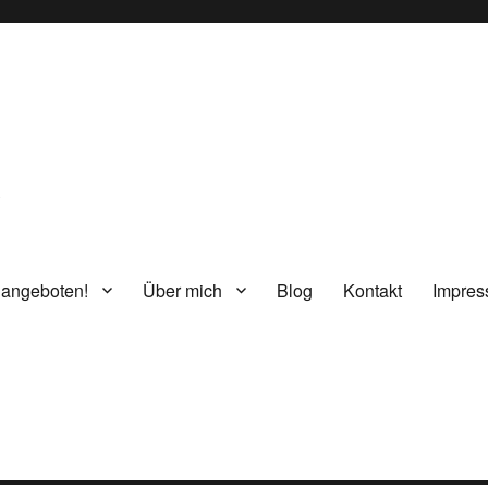
g
 angeboten!
Über mich
Blog
Kontakt
Impre