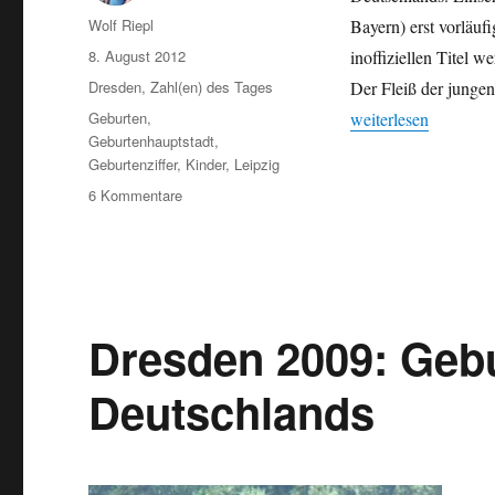
Autor
Wolf Riepl
Bayern) erst vorläuf
Veröffentlicht
8. August 2012
inoffiziellen Titel 
am
Kategorien
Dresden
,
Zahl(en) des Tages
Der Fleiß der junge
Schlagwörter
„Titel erneut vertei
Geburten
,
weiterlesen
Geburtenhauptstadt
,
Geburtenziffer
,
Kinder
,
Leipzig
zu
6 Kommentare
Titel
erneut
verteidigt:
Dresden
auch
2011
Dresden 2009: Geb
Geburtenhauptstadt
Deutschlands
Deutschlands