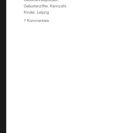
Geburtenziffer
,
Kennzahl
,
Kinder
,
Leipzig
zu
7 Kommentare
Dresden
2009:
Geburtenhauptstadt
Deutschlands