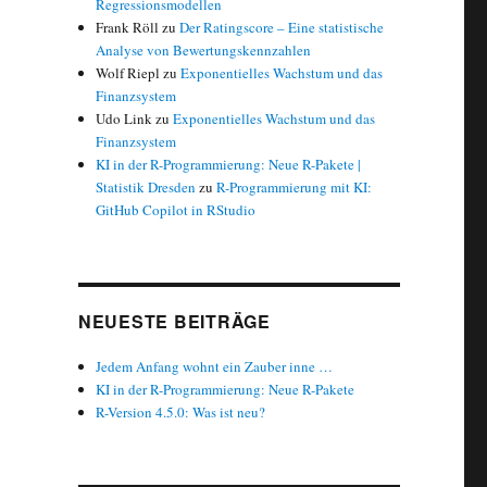
Regressionsmodellen
Frank Röll
zu
Der Ratingscore – Eine statistische
Analyse von Bewertungskennzahlen
Wolf Riepl
zu
Exponentielles Wachstum und das
Finanzsystem
Udo Link
zu
Exponentielles Wachstum und das
Finanzsystem
KI in der R-Programmierung: Neue R-Pakete |
Statistik Dresden
zu
R-Programmierung mit KI:
GitHub Copilot in RStudio
NEUESTE BEITRÄGE
Jedem Anfang wohnt ein Zauber inne …
KI in der R-Programmierung: Neue R-Pakete
R-Version 4.5.0: Was ist neu?