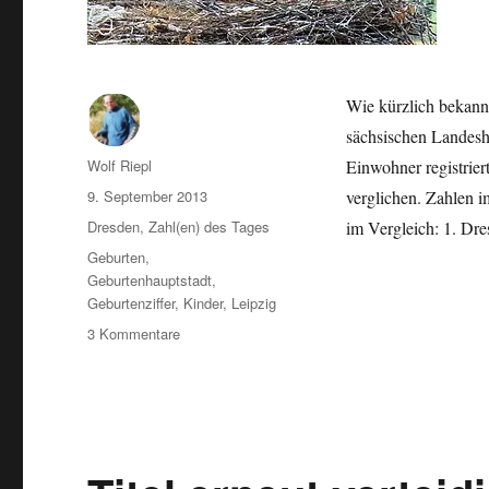
Wie kürzlich bekannt
sächsischen Landesh
Autor
Wolf Riepl
Einwohner registrie
Veröffentlicht
9. September 2013
verglichen. Zahlen 
am
Kategorien
Dresden
,
Zahl(en) des Tages
im Vergleich: 1. Dr
Schlagwörter
Geburten
,
Geburtenhauptstadt
,
Geburtenziffer
,
Kinder
,
Leipzig
zu
3 Kommentare
Zahlen
für
2012:
Dresden
bleibt
Geburtenhauptstadt