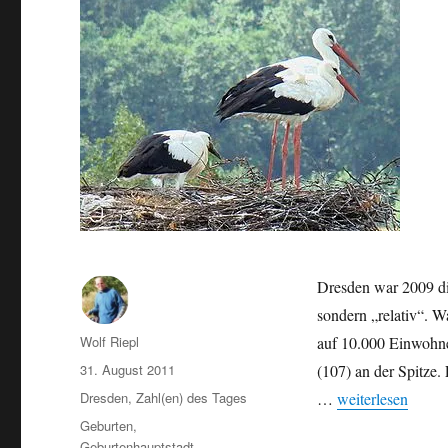
Dresden war 2009 di
sondern „relativ“. 
Autor
Wolf Riepl
auf 10.000 Einwohne
Veröffentlicht
31. August 2011
(107) an der Spitze.
am
Kategorien
„Dresden 2009: G
Dresden
,
Zahl(en) des Tages
…
weiterlesen
Schlagwörter
Geburten
,
Geburtenhauptstadt
,