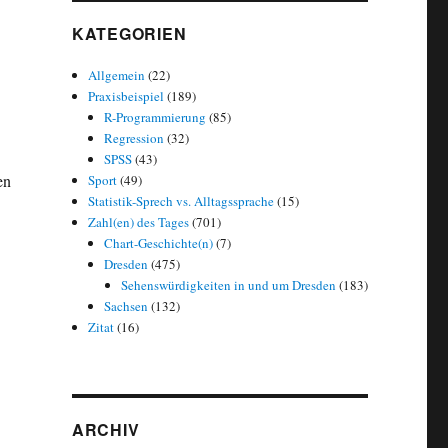
KATEGORIEN
Allgemein
(22)
Praxisbeispiel
(189)
R-Programmierung
(85)
Regression
(32)
SPSS
(43)
en
Sport
(49)
Statistik-Sprech vs. Alltagssprache
(15)
2: Dresden bleibt Geburtenhauptstadt“
Zahl(en) des Tages
(701)
Chart-Geschichte(n)
(7)
Dresden
(475)
Sehenswürdigkeiten in und um Dresden
(183)
Sachsen
(132)
Zitat
(16)
ARCHIV