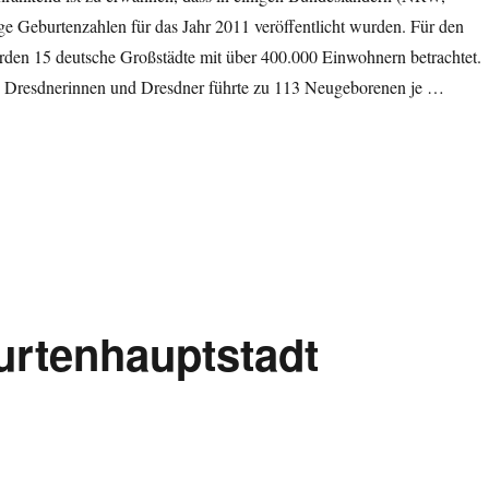
ige Geburtenzahlen für das Jahr 2011 veröffentlicht wurden. Für den
werden 15 deutsche Großstädte mit über 400.000 Einwohnern betrachtet.
n Dresdnerinnen und Dresdner führte zu 113 Neugeborenen je …
digt: Dresden auch 2011 Geburtenhauptstadt Deutschlands“
urtenhauptstadt