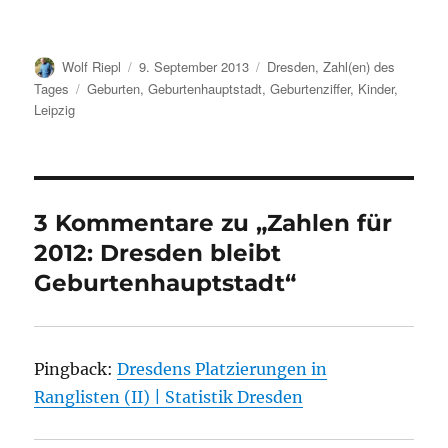
Autor
Veröffentlicht
Kategorien
Wolf Riepl
9. September 2013
Dresden
,
Zahl(en) des
am
Schlagwörter
Tages
Geburten
,
Geburtenhauptstadt
,
Geburtenziffer
,
Kinder
,
Leipzig
3 Kommentare zu „Zahlen für
2012: Dresden bleibt
Geburtenhauptstadt“
Pingback:
Dresdens Platzierungen in
Ranglisten (II) | Statistik Dresden