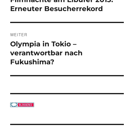
Beitrag:
Erneuter Besucherrekord
WEITER
Olympia in Tokio –
Nächster
Beitrag:
verantwortbar nach
Fukushima?