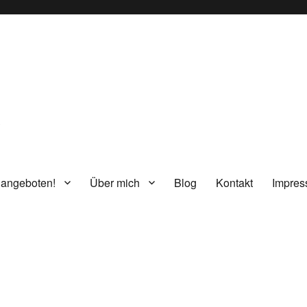
g
 angeboten!
Über mich
Blog
Kontakt
Impre