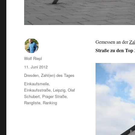
Gemessen an der
Za
Straße zu den Top 
Autor
Wolf Riepl
Veröffentlicht
11. Juni 2012
am
Kategorien
Dresden
,
Zahl(en) des Tages
Schlagwörter
Einkaufsmeile
,
Einkaufsstraße
,
Leipzig
,
Olaf
Schubert
,
Prager Straße
,
Rangliste
,
Ranking