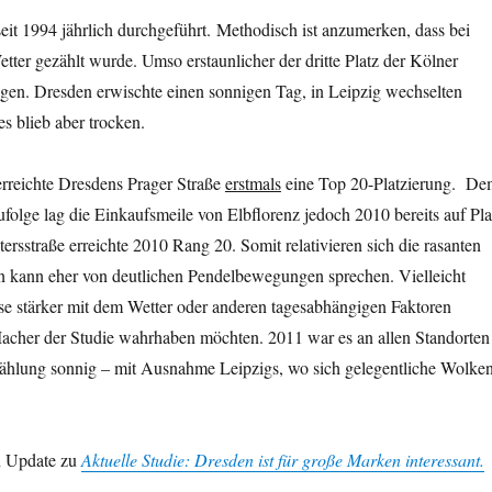
it 1994 jährlich durchgeführt. Methodisch ist anzumerken, dass bei
tter gezählt wurde. Umso erstaunlicher der dritte Platz der Kölner
egen. Dresden erwischte einen sonnigen Tag, in Leipzig wechselten
s blieb aber trocken.
rreichte Dresdens Prager Straße
erstmals
eine Top 20-Platzierung. De
folge lag die Einkaufsmeile von Elbflorenz jedoch 2010 bereits auf Pla
tersstraße erreichte 2010 Rang 20. Somit relativieren sich die rasanten
n kann eher von deutlichen Pendelbewegungen sprechen. Vielleicht
se stärker mit dem Wetter oder anderen tagesabhängigen Faktoren
acher der Studie wahrhaben möchten. 2011 war es an allen Standorten
ählung sonnig – mit Ausnahme Leipzigs, wo sich gelegentliche Wolke
in Update zu
Aktuelle Studie: Dresden ist für große Marken interessant.