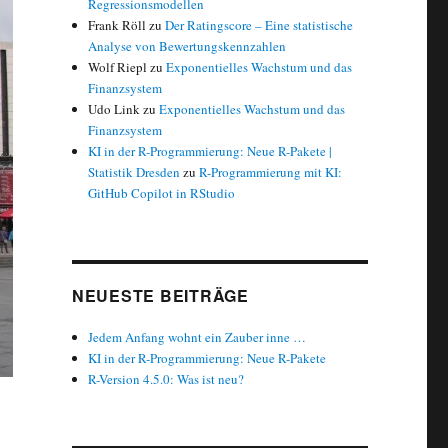
Regressionsmodellen
Frank Röll
zu
Der Ratingscore – Eine statistische
Analyse von Bewertungskennzahlen
Wolf Riepl
zu
Exponentielles Wachstum und das
Finanzsystem
Udo Link
zu
Exponentielles Wachstum und das
Finanzsystem
KI in der R-Programmierung: Neue R-Pakete |
Statistik Dresden
zu
R-Programmierung mit KI:
GitHub Copilot in RStudio
NEUESTE BEITRÄGE
Jedem Anfang wohnt ein Zauber inne …
KI in der R-Programmierung: Neue R-Pakete
R-Version 4.5.0: Was ist neu?