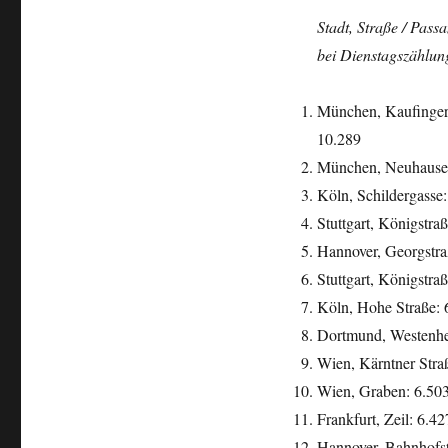
Stadt, Straße / Pass
bei Dienstagszählun
München, Kaufingers
10.289
München, Neuhauser 
Köln, Schildergasse: 
Stuttgart, Königstraß
Hannover, Georgstraß
Stuttgart, Königstraß
Köln, Hohe Straße: 6
Dortmund, Westenhel
Wien, Kärntner Straß
Wien, Graben: 6.503 
Frankfurt, Zeil: 6.42
Hannover, Bahnhofstr