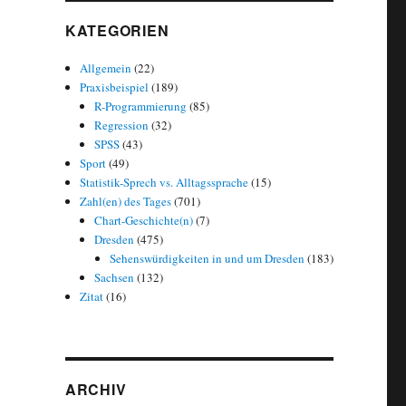
KATEGORIEN
Allgemein
(22)
Praxisbeispiel
(189)
R-Programmierung
(85)
Regression
(32)
SPSS
(43)
Sport
(49)
Statistik-Sprech vs. Alltagssprache
(15)
Zahl(en) des Tages
(701)
Chart-Geschichte(n)
(7)
Dresden
(475)
Sehenswürdigkeiten in und um Dresden
(183)
Sachsen
(132)
Zitat
(16)
ARCHIV