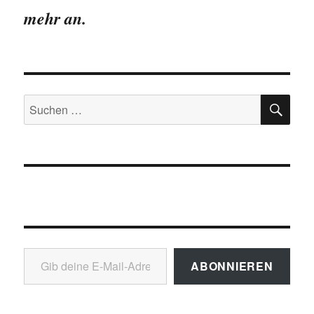
mehr an.
SU
Suchen
nach:
Gib deine E-Mail-Adresse ein ...
ABONNIEREN