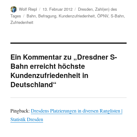
Autor
Veröffentlicht
Kategorien
Wolf Riepl
13. Februar 2012
Dresden
,
Zahl(en) des
am
Schlagwörter
Tages
Bahn
,
Befragung
,
Kundenzufriedenheit
,
ÖPNV
,
S-Bahn
,
Zufriedenheit
Ein Kommentar zu „Dresdner S-
Bahn erreicht höchste
Kundenzufriedenheit in
Deutschland“
Pingback:
Dresdens Platzierungen in diversen Ranglisten |
Statistik Dresden