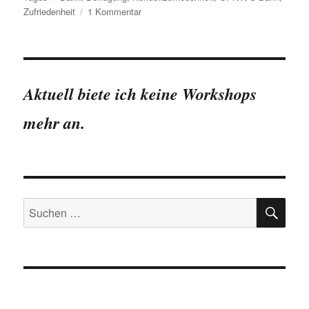
zu
Zufriedenheit
1 Kommentar
Dresdner
S-
Bahn
erreicht
höchste
Aktuell biete ich keine Workshops
Kundenzufriedenheit
in
mehr an.
Deutschland
SU
Suchen
nach: