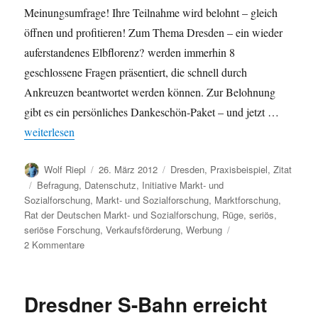
Meinungsumfrage! Ihre Teilnahme wird belohnt – gleich
öffnen und profitieren! Zum Thema Dresden – ein wieder
auferstandenes Elbflorenz? werden immerhin 8
geschlossene Fragen präsentiert, die schnell durch
Ankreuzen beantwortet werden können. Zur Belohnung
gibt es ein persönliches Dankeschön-Paket – und jetzt …
„Seriöse Marktforschung vs. Werbung / Verkaufsförderung“
weiterlesen
Autor
Veröffentlicht
Kategorien
Wolf Riepl
26. März 2012
Dresden
,
Praxisbeispiel
,
Zitat
am
Schlagwörter
Befragung
,
Datenschutz
,
Initiative Markt- und
Sozialforschung
,
Markt- und Sozialforschung
,
Marktforschung
,
Rat der Deutschen Markt- und Sozialforschung
,
Rüge
,
seriös
,
seriöse Forschung
,
Verkaufsförderung
,
Werbung
zu
2 Kommentare
Seriöse
Marktforschung
vs.
Dresdner S-Bahn erreicht
Werbung