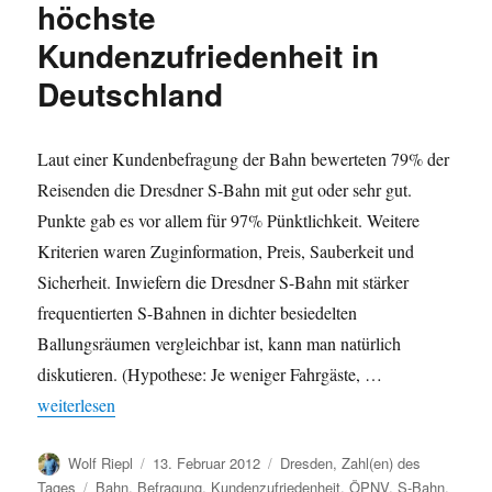
/
höchste
Verkaufsförderung
Kundenzufriedenheit in
Deutschland
Laut einer Kundenbefragung der Bahn bewerteten 79% der
Reisenden die Dresdner S-Bahn mit gut oder sehr gut.
Punkte gab es vor allem für 97% Pünktlichkeit. Weitere
Kriterien waren Zuginformation, Preis, Sauberkeit und
Sicherheit. Inwiefern die Dresdner S-Bahn mit stärker
frequentierten S-Bahnen in dichter besiedelten
Ballungsräumen vergleichbar ist, kann man natürlich
diskutieren. (Hypothese: Je weniger Fahrgäste, …
„Dresdner S-Bahn erreicht höchste Kundenzufriedenheit in Deut
weiterlesen
Autor
Veröffentlicht
Kategorien
Wolf Riepl
13. Februar 2012
Dresden
,
Zahl(en) des
am
Schlagwörter
Tages
Bahn
,
Befragung
,
Kundenzufriedenheit
,
ÖPNV
,
S-Bahn
,