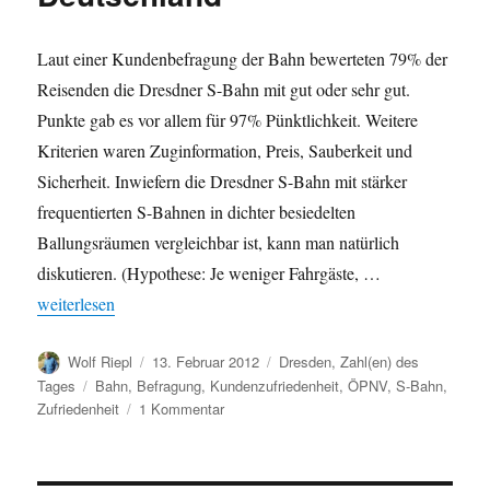
Laut einer Kundenbefragung der Bahn bewerteten 79% der
Reisenden die Dresdner S-Bahn mit gut oder sehr gut.
Punkte gab es vor allem für 97% Pünktlichkeit. Weitere
Kriterien waren Zuginformation, Preis, Sauberkeit und
Sicherheit. Inwiefern die Dresdner S-Bahn mit stärker
frequentierten S-Bahnen in dichter besiedelten
Ballungsräumen vergleichbar ist, kann man natürlich
diskutieren. (Hypothese: Je weniger Fahrgäste, …
„Dresdner S-Bahn erreicht höchste Kundenzufriedenheit in Deut
weiterlesen
Autor
Veröffentlicht
Kategorien
Wolf Riepl
13. Februar 2012
Dresden
,
Zahl(en) des
am
Schlagwörter
Tages
Bahn
,
Befragung
,
Kundenzufriedenheit
,
ÖPNV
,
S-Bahn
,
zu
Zufriedenheit
1 Kommentar
Dresdner
S-
Bahn