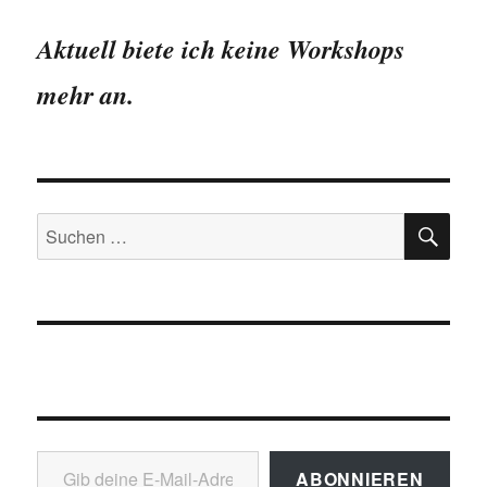
erreicht
höchste
Aktuell biete ich keine Workshops
Kundenzufriedenheit
in
mehr an.
Deutschland
SU
Suchen
nach:
Gib deine E-Mail-Adresse ein ...
ABONNIEREN