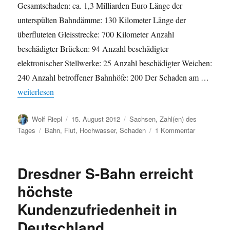
Gesamtschaden: ca. 1,3 Milliarden Euro Länge der
unterspülten Bahndämme: 130 Kilometer Länge der
überfluteten Gleisstrecke: 700 Kilometer Anzahl
beschädigter Brücken: 94 Anzahl beschädigter
elektronischer Stellwerke: 25 Anzahl beschädigter Weichen:
240 Anzahl betroffener Bahnhöfe: 200 Der Schaden am …
„Hochwasser 2002: Schäden bei der Bahn“
weiterlesen
Autor
Veröffentlicht
Kategorien
Wolf Riepl
15. August 2012
Sachsen
,
Zahl(en) des
am
Schlagwörter
zu
Tages
Bahn
,
Flut
,
Hochwasser
,
Schaden
1 Kommentar
Hochwasse
2002:
Schäden
Dresdner S-Bahn erreicht
bei
der
höchste
Bahn
Kundenzufriedenheit in
Deutschland