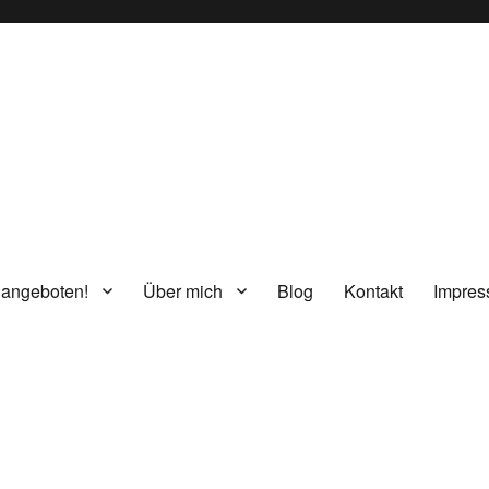
g
 angeboten!
Über mich
Blog
Kontakt
Impre