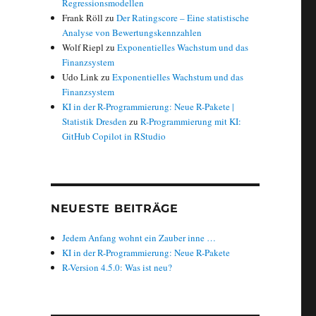
Regressionsmodellen
Frank Röll
zu
Der Ratingscore – Eine statistische
Analyse von Bewertungskennzahlen
Wolf Riepl
zu
Exponentielles Wachstum und das
Finanzsystem
Udo Link
zu
Exponentielles Wachstum und das
Finanzsystem
KI in der R-Programmierung: Neue R-Pakete |
Statistik Dresden
zu
R-Programmierung mit KI:
GitHub Copilot in RStudio
NEUESTE BEITRÄGE
Jedem Anfang wohnt ein Zauber inne …
KI in der R-Programmierung: Neue R-Pakete
R-Version 4.5.0: Was ist neu?