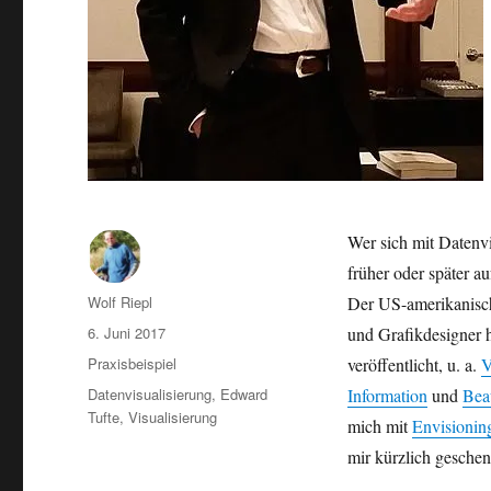
Wer sich mit Datenvis
früher oder später 
Autor
Wolf Riepl
Der US-amerikanisch
Veröffentlicht
6. Juni 2017
und Grafikdesigner h
am
Kategorien
Praxisbeispiel
veröffentlicht, u. a.
V
Schlagwörter
Datenvisualisierung
,
Edward
Information
und
Bea
Tufte
,
Visualisierung
mich mit
Envisionin
mir kürzlich gesche