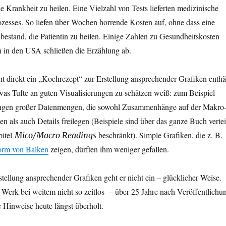
e Krankheit zu heilen. Eine Vielzahl von Tests lieferten medizinische
ozesses. So liefen über Wochen horrende Kosten auf, ohne dass eine
t bestand, die Patientin zu heilen. Einige Zahlen zu Gesundheitskosten
n in den USA schließen die Erzählung ab.
 direkt ein „Kochrezept“ zur Erstellung ansprechender Grafiken enthäl
was Tufte an guten Visualisierungen zu schätzen weiß: zum Beispiel
ungen großer Datenmengen, die sowohl Zusammenhänge auf der Makro
n als auch Details freilegen (Beispiele sind über das ganze Buch verteil
pitel
beschränkt). Simple Grafiken, die z. B.
Mico/Macro Readings
Form von Balken
zeigen, dürften ihm weniger gefallen.
tellung ansprechender Grafiken geht er nicht ein – glücklicher Weise.
Werk bei weitem nicht so zeitlos – über 25 Jahre nach Veröffentlichu
 Hinweise heute längst überholt.