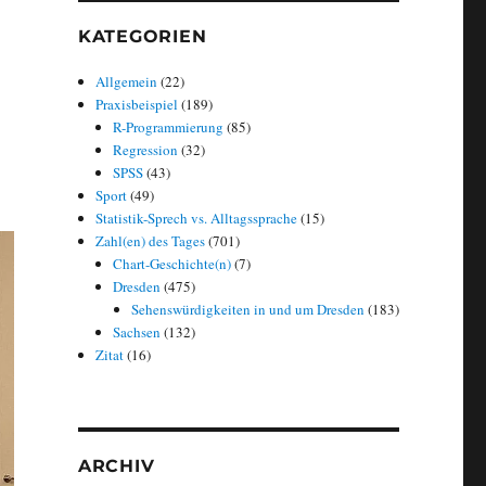
KATEGORIEN
Allgemein
(22)
Praxisbeispiel
(189)
R-Programmierung
(85)
Regression
(32)
SPSS
(43)
Sport
(49)
Statistik-Sprech vs. Alltagssprache
(15)
Zahl(en) des Tages
(701)
Chart-Geschichte(n)
(7)
Dresden
(475)
Sehenswürdigkeiten in und um Dresden
(183)
Sachsen
(132)
Zitat
(16)
ARCHIV