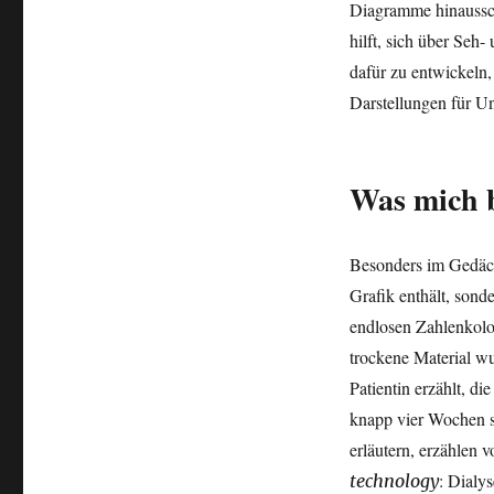
Diagramme hinaussch
hilft, sich über Se
dafür zu entwickeln,
Darstellungen für 
Was mich b
Besonders im Gedächt
Grafik enthält, sonde
endlosen Zahlenkolo
trockene Material w
Patientin erzählt, di
knapp vier Wochen sp
erläutern, erzählen 
:
Dialys
technology