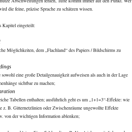
nütze Abschweifungen fehlen, Tufte kommt immer auf den Punkt. Wer
ird die feine, präzise Sprache zu schätzen wissen.
 Kapitel eingeteilt:
d
ische Möglichkeiten, dem „Flachland“ des Papiers / Bildschirms zu
dings
e sowohl eine große Detailgenauigkeit aufweisen als auch in der Lage
enhänge sichtbar zu machen;
aration
eiche Tabellen enthalten; ausführlich geht es um „1+1=3“-Effekte: wie
e z. B. Gitternetzlinien oder Zwischenräume ungewollte Effekte
. von der wichtigen Information ablenken;