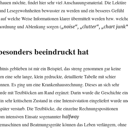
auen möchte, findet hier sehr viel Anschauungsmaterial. Die Lektüre
h- und Lesegewohnheiten bewusster zu werden und ein besseres Gefühl
 auf welche Weise Informationen klarer übermittelt werden bzw. welch
Unordnung und Ablenkung sorgen (
„noise“, „clutter“, „chart junk
esonders beeindruckt hat
nis geblieben ist mir ein Beispiel, das streng genommen gar keine
rn eine sehr lange, klein gedruckte, detaillierte Tabelle mit schier
nnen. Es ging um eine Krankenhausrechnung. Dieses an sich sehr
urde mit Textblöcken am Rand ergänzt: Darin wurde die Geschichte ein
e in sehr kritischem Zustand in eine Intensivstation eingeliefert wurde un
äter verstarb. Die Textblöcke, die einzelne Rechnungspositionen
vom intensiven Einsatz sogenannter
halfway
emaschinen und Beatmungsgeräte können das Leben verlängern, ohne