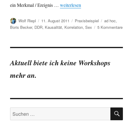
„Korrelation und Kausalität: Steffi G
ein Merkmal / Ereignis …
weiterlesen
Autor
Veröffentlicht
Kategorien
Schlagwörter
Wolf Riepl
11. August 2011
Praxisbeispiel
ad hoc
,
am
zu
Boris Becker
,
DDR
,
Kausalität
,
Korrelation
,
Sex
5 Kommentare
Korrel
und
Kausal
Steffi
Graf
Aktuell biete ich keine Workshops
und
Boris
mehr an.
Becke
als
Auslö
der
Wend
in
SU
Suchen
der
nach:
DDR?