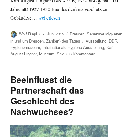
Karl August Lingner (1861-1916) Es ist also genau 100
Jahre alt! 1927-1930 Bau des denkmalgeschützten
„Das Deutsche Hygiene-Museum in Zahlen“
Gebäudes; …
weiterlesen
Autor
Veröffentlicht
Kategorien
Wolf Riepl
7. Juni 2012
Dresden
,
Sehenswürdigkeiten
am
Schlagwörter
in und um Dresden
,
Zahl(en) des Tages
Ausstellung
,
DDR
,
Hygienemuseum
,
Internationale Hygiene-Ausstellung
,
Karl
zu
August Lingner
,
Museum
,
Sex
6 Kommentare
Das
Deutsche
Hygiene-
Beeinflusst die
Museum
in
Partnerschaft das
Zahlen
Geschlecht des
Nachwuchses?