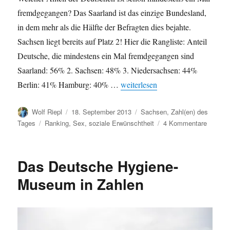
fremdgegangen? Das Saarland ist das einzige Bundesland,
in dem mehr als die Hälfte der Befragten dies bejahte.
Sachsen liegt bereits auf Platz 2! Hier die Rangliste: Anteil
Deutsche, die mindestens ein Mal fremdgegangen sind
Saarland: 56% 2. Sachsen: 48% 3. Niedersachsen: 44%
„Sachsen auf Platz 2 im Seitens
Berlin: 41% Hamburg: 40% …
weiterlesen
Autor
Veröffentlicht
Kategorien
Wolf Riepl
18. September 2013
Sachsen
,
Zahl(en) des
am
Schlagwörter
zu
Tages
Ranking
,
Sex
,
soziale Erwünschtheit
4 Kommentare
Sachse
auf
Platz
Das Deutsche Hygiene-
2
im
Museum in Zahlen
Seitens
Ranking
Untreue
Deutsc