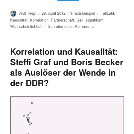
Autor
Veröffentlicht
Kategorien
Schlagwörter
Wolf Riepl
29. April 2012
Praxisbeispiel
Fallzahl
,
am
Kausalität
,
Korrelation
,
Partnerschaft
,
Sex
,
signifikant
,
zu
Wahrscheinlichkeit
Schreibe einen Kommentar
Beeinflusst
die
Partnerschaft
Korrelation und Kausalität:
das
Geschlecht
Steffi Graf und Boris Becker
des
als Auslöser der Wende in
Nachwuchses?
der DDR?