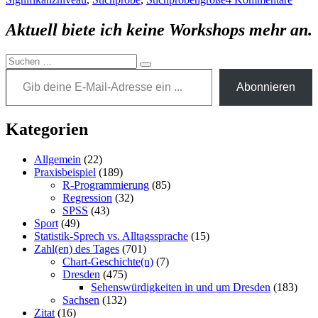
Signi
Aktuell biete ich keine Workshops mehr an.
Suchen
Gib deine E-Mail-Adresse ein ...
Suchen
nach:
Abonnieren
Kategorien
Allgemein
(22)
Praxisbeispiel
(189)
R-Programmierung
(85)
Regression
(32)
SPSS
(43)
Sport
(49)
Statistik-Sprech vs. Alltagssprache
(15)
Zahl(en) des Tages
(701)
Chart-Geschichte(n)
(7)
Dresden
(475)
Sehenswürdigkeiten in und um Dresden
(183)
Sachsen
(132)
Zitat
(16)