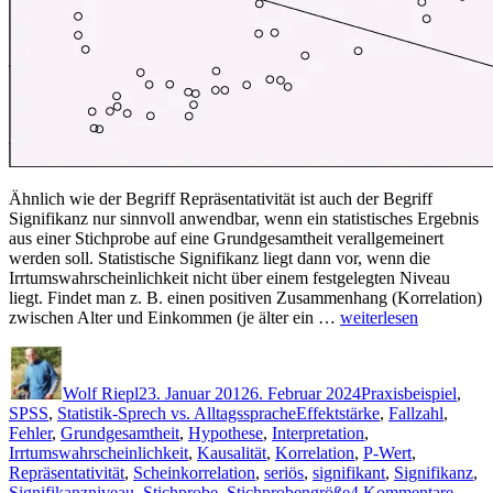
Ähnlich wie der Begriff Repräsentativität ist auch der Begriff
Signifikanz nur sinnvoll anwendbar, wenn ein statistisches Ergebnis
aus einer Stichprobe auf eine Grundgesamtheit verallgemeinert
werden soll. Statistische Signifikanz liegt dann vor, wenn die
Irrtumswahrscheinlichkeit nicht über einem festgelegten Niveau
liegt. Findet man z. B. einen positiven Zusammenhang (Korrelation)
„Signifikanz“
zwischen Alter und Einkommen (je älter ein …
weiterlesen
Autor
Veröffentlicht
Kategorien
am
Wolf Riepl
23. Januar 2012
6. Februar 2024
Praxisbeispiel
,
Schlagwörter
SPSS
,
Statistik-Sprech vs. Alltagssprache
Effektstärke
,
Fallzahl
,
Fehler
,
Grundgesamtheit
,
Hypothese
,
Interpretation
,
Irrtumswahrscheinlichkeit
,
Kausalität
,
Korrelation
,
P-Wert
,
Repräsentativität
,
Scheinkorrelation
,
seriös
,
signifikant
,
Signifikanz
,
zu
Signifikanzniveau
,
Stichprobe
,
Stichprobengröße
4 Kommentare