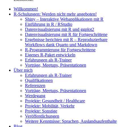
Willkommen!
R-Schulungen: Werden nicht mehr angeboten!
Shiny – Interaktive Webapplikationen mit R
Einführung in R / RStudio
Datenvisualisierung mit R und ggplot2
Datenvisualisierung mit R für Fortgeschrittene
Ergebnisse berichten mit R – Reproduzierbare
Workflows dank Quarto und Markdown
R-Programmierung für Fortgeschrittene
Eigenes R-Paket entwickeln
Erfahrungen als R-Trainer
Vorträge, Meetups, Präsentationen
Über mich
Erfahrungen als R-Trainer
Qualifikationen
Referenzen
Vorträge, Meetups, Präsentationen
Werdegang
Projekte: Gesundheit / Healthcare
Projekte: Mobilität, Verkehr
Projekte: Sonstige
Veröffentlichungen
Weitere Kenntnisse: Sprachen, Auslandsaufenthalte
Blog