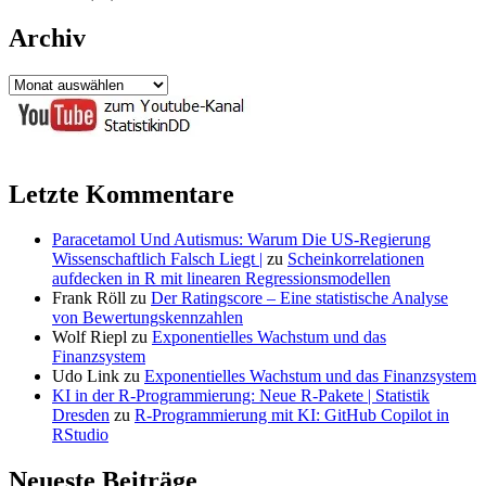
Archiv
Archiv
Letzte Kommentare
Paracetamol Und Autismus: Warum Die US-Regierung
Wissenschaftlich Falsch Liegt |
zu
Scheinkorrelationen
aufdecken in R mit linearen Regressionsmodellen
Frank Röll
zu
Der Ratingscore – Eine statistische Analyse
von Bewertungskennzahlen
Wolf Riepl
zu
Exponentielles Wachstum und das
Finanzsystem
Udo Link
zu
Exponentielles Wachstum und das Finanzsystem
KI in der R-Programmierung: Neue R-Pakete | Statistik
Dresden
zu
R-Programmierung mit KI: GitHub Copilot in
RStudio
Neueste Beiträge