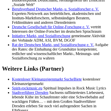
Bundesrepublik Deutschland; Herausgeberin der Zeitschrift
„Soziale Welt“
Berufsverband Deutscher Markt- u. Sozialforscher e. V.
Experten-Netzwerk aus betrieblichen, akademischen und
Instituts-Marktforschern, selbstständigen Beratern,
Feldinstituten und anderen Dienstleistern
Deutsche Gesellschaft für Online-Forschung e. V.
vertritt
Interessen der Online-Forscher im deutschen Sprachraum
Initiative Markt- und Sozialforschung
gemeinsame Aktivität
der Verbände ADM, ASI, BVM, DGOF
Rat der Deutschen Markt- und Sozialforschung e. V.
Aufgabe
des Rates: die Einhaltung der Grundsätze kompetenter,
redlicher und wissenschaftlicher Markt-, Meinungs- und
Sozialforschung zu wahren
Weitere Links (Partner)
Kostenloser Kleinanzeigenmarkt SucheBiete
kostenloser
Kleinanzeigenmarkt
Spirit-rockmusic.eu
Spiritual Impulses in Rock Music Lyrics
Stadtverführer Dresden
Sachsens raffiniertestes Liebesnest,
lebende Kühe im Schaufenster oder eine Schwebebahn auf
wackligen Füßen… – mit dem Großen Stadtverführer
Dresden erleben Sie noch viel aufregendere Sachen in
Elbflorenz.