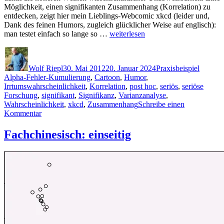
Möglichkeit, einen signifikanten Zusammenhang (Korrelation) zu
entdecken, zeigt hier mein Lieblings-Webcomic xkcd (leider und,
Dank des feinen Humors, zugleich glücklicher Weise auf englisch):
„Signifikant:
man testet einfach so lange so …
weiterlesen
Gummibärchen
Autor
Veröffentlicht
Kategorien
Schlagw
verursachen
am
Akne“
Wolf Riepl
30. Mai 2012
20. Januar 2024
Praxisbeispiel
Alpha-Fehler-Kumulierung
,
Cartoon
,
Humor
,
Irrtumswahrscheinlichkeit
,
Korrelation
,
post hoc
,
seriös
,
seriöse
Forschung
,
signifikant
,
Signifikanz
,
Varianzanalyse
,
Wahrscheinlichkeit
,
xkcd
,
Zusammenhang
Schreibe einen
zu
Kommentar
Signifikant:
Gummibärchen
Fachchinesisch: einseitig
verursachen
Akne