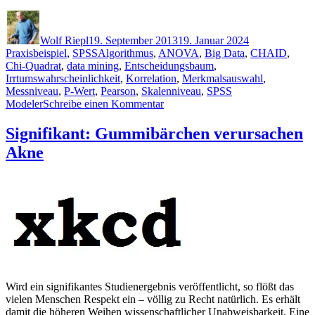
Modeler:
Autor
Veröffentlicht
Kategorien
Merkmalsauswahl
am
(Feature
Wolf Riepl
19. September 2013
19. Januar 2024
Selection)“
Schlagwörter
Praxisbeispiel
,
SPSS
Algorithmus
,
ANOVA
,
Big Data
,
CHAID
,
Chi-Quadrat
,
data mining
,
Entscheidungsbaum
,
Irrtumswahrscheinlichkeit
,
Korrelation
,
Merkmalsauswahl
,
Messniveau
,
P-Wert
,
Pearson
,
Skalenniveau
,
SPSS
zu
Modeler
Schreibe einen Kommentar
SPSS
Modeler:
Signifikant: Gummibärchen verursachen
Merkmalsauswahl
Akne
(Feature
Selection)
Wird ein signifikantes Studienergebnis veröffentlicht, so flößt das
vielen Menschen Respekt ein – völlig zu Recht natürlich. Es erhält
damit die höheren Weihen wissenschaftlicher Unabweisbarkeit. Eine