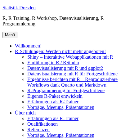
Zum
Statistik Dresden
Inhalt
R, R Training, R Workshop, Datenvisualisierung, R
springen
Programmierung
Menü
Willkommen!
R-Schulungen: Werden nicht mehr angeboten!
Shiny – Interaktive Webapplikationen mit R
Einführung in R / RStudio
Datenvisualisierung mit R und ggplot2
Datenvisualisierung mit R für Fortgeschrittene
Ergebnisse berichten mit R – Reproduzierbare
Workflows dank Quarto und Markdown
R-Programmierung für Fortgeschrittene
Eigenes R-Paket entwickeln
Erfahrungen als R-Trainer
Vorträge, Meetups, Präsentationen
Über mich
Erfahrungen als R-Trainer
Qualifikationen
Referenzen
Vorträge, Meetups, Präsentationen