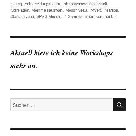
mining
,
Entscheidungsbaum
,
Irrtumswahrscheinlichkeit
,
Korrelation
,
Merkmalsauswahl
,
Messniveau
,
P-Wert
,
Pearson
,
zu
Skalenniveau
,
SPSS Modeler
Schreibe einen Kommentar
SPSS
Modeler:
Merkmalsa
(Feature
Selection)
Aktuell biete ich keine Workshops
mehr an.
SU
Suchen
nach: