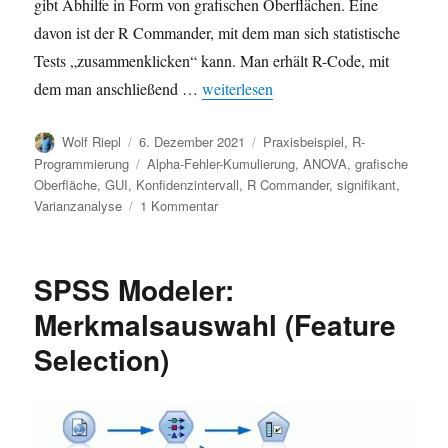
gibt Abhilfe in Form von grafischen Oberflächen. Eine
davon ist der R Commander, mit dem man sich statistische
Tests „zusammenklicken“ kann. Man erhält R-Code, mit
„Statistik mit R leicht gemacht: Der 
dem man anschließend …
weiterlesen
Autor
Veröffentlicht
Kategorien
Wolf Riepl
6. Dezember 2021
Praxisbeispiel
,
R-
am
Schlagwörter
Programmierung
Alpha-Fehler-Kumulierung
,
ANOVA
,
grafische
Oberfläche
,
GUI
,
Konfidenzintervall
,
R Commander
,
signifikant
,
zu
Varianzanalyse
1 Kommentar
Statistik
mit
R
SPSS Modeler:
leicht
gemacht:
Merkmalsauswahl (Feature
Der
Selection)
R
Commander
–
eine
grafische