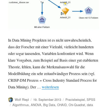
Oberfläche
In Data Mining Projekten ist es nicht unwahrscheinlich,
dass der Forscher mit einer Vielzahl, vielleicht hunderten
oder sogar tausenden, Variablen konfrontiert wird. Wenn
klare Vorgaben, zum Beispiel auf Basis einer gut etablierten
Theorie, fehlen, kann die Merkmalsauswahl für die
Modellbildung ein sehr zeitaufwändiger Prozess sein (vgl.
CRISP-DM Prozess = Cross Industry Standard Process for
„SPSS Modeler: Merkmalsauswahl (Feature
Data Mining). Der …
weiterlesen
Autor
Veröffentlicht
Kategorien
Wolf Riepl
19. September 2013
Praxisbeispiel
,
SPSS
am
Schlagwörter
Algorithmus
,
ANOVA
,
Big Data
,
CHAID
,
Chi-Quadrat
,
data