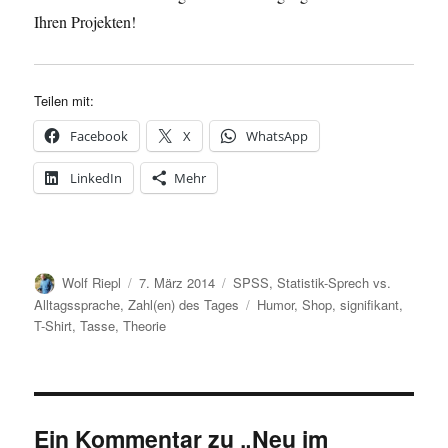
Ihren Projekten!
Teilen mit:
Facebook
X
WhatsApp
LinkedIn
Mehr
Autor
Veröffentlicht
Kategorien
Wolf Riepl
7. März 2014
SPSS
,
Statistik-Sprech vs.
am
Schlagwörter
Alltagssprache
,
Zahl(en) des Tages
Humor
,
Shop
,
signifikant
,
T-Shirt
,
Tasse
,
Theorie
Ein Kommentar zu „Neu im