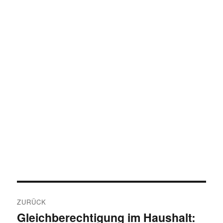
Beitragsnavigation
ZURÜCK
Gleichberechtigung im Haushalt:
Vorheriger