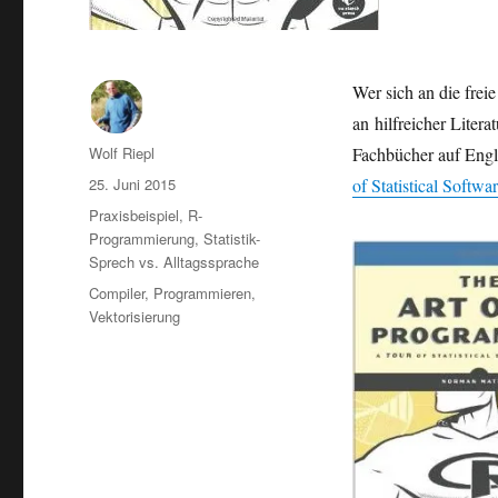
Wer sich an die freie
an hilfreicher Litera
Autor
Wolf Riepl
Fachbücher auf Engl
Veröffentlicht
25. Juni 2015
of Statistical Softwa
am
Kategorien
Praxisbeispiel
,
R-
Programmierung
,
Statistik-
Sprech vs. Alltagssprache
Schlagwörter
Compiler
,
Programmieren
,
Vektorisierung