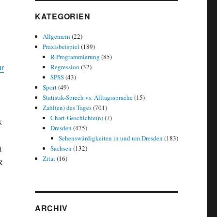
KATEGORIEN
Allgemein
(22)
Praxisbeispiel
(189)
R-Programmierung
(85)
ur
Regression
(32)
SPSS
(43)
Sport
(49)
Statistik-Sprech vs. Alltagssprache
(15)
Zahl(en) des Tages
(701)
Chart-Geschichte(n)
(7)
k
Dresden
(475)
Sehenswürdigkeiten in und um Dresden
(183)
t
Sachsen
(132)
Zitat
(16)
R
ARCHIV