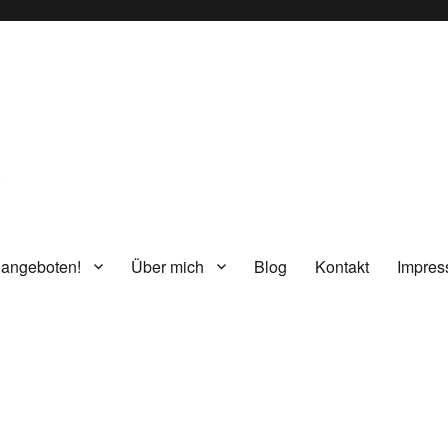
g
 angeboten!
Über mich
Blog
Kontakt
Impre