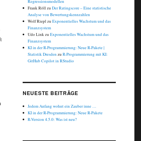
Regressionsmodellen
Frank Röll
zu
Der Ratingscore – Eine statistische
Analyse von Bewertungskennzahlen
Wolf Riepl
zu
Exponentielles Wachstum und das
Finanzsystem
Udo Link
zu
Exponentielles Wachstum und das
t
Finanzsystem
KI in der R-Programmierung: Neue R-Pakete |
Statistik Dresden
zu
R-Programmierung mit KI:
GitHub Copilot in RStudio
NEUESTE BEITRÄGE
h
Jedem Anfang wohnt ein Zauber inne …
KI in der R-Programmierung: Neue R-Pakete
R-Version 4.5.0: Was ist neu?