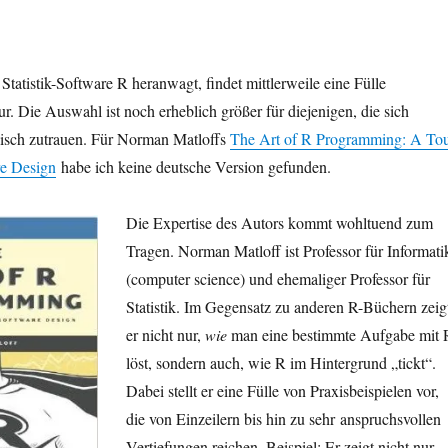
 Statistik-Software R heranwagt, findet mittlerweile eine Fülle
tur. Die Auswahl ist noch erheblich größer für diejenigen, die sich
isch zutrauen. Für Norman Matloffs
The Art of R Programming: A To
re Design
habe ich keine deutsche Version gefunden.
Die Expertise des Autors kommt wohltuend zum
Tragen. Norman Matloff ist Professor für Informati
(computer science) und ehemaliger Professor für
Statistik. Im Gegensatz zu anderen R-Büchern zeig
er nicht nur,
wie
man eine bestimmte Aufgabe mit 
löst, sondern auch, wie R im Hintergrund „tickt“.
Dabei stellt er eine Fülle von Praxisbeispielen vor,
die von Einzeilern bis hin zu sehr anspruchsvollen
Vertiefungen reichen. Beispiel: Er zeigt nicht nur