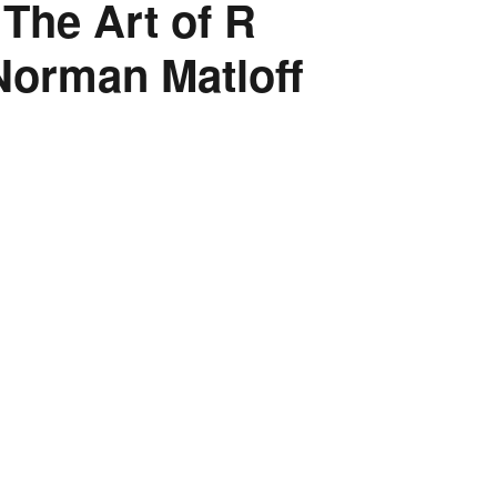
The Art of R
orman Matloff