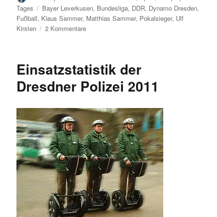
am
Schlagwörter
Tages
Bayer Leverkusen
,
Bundesliga
,
DDR
,
Dynamo Dresden
,
Fußball
,
Klaus Sammer
,
Matthias Sammer
,
Pokalsieger
,
Ulf
zu
Kirsten
2 Kommentare
Blick
in
die
Einsatzstatistik der
Geschichte,
Fußball
Dresdner Polizei 2011
verrückt:
Dynamo
Dresden
–
Bayer
Uerdingen
1986