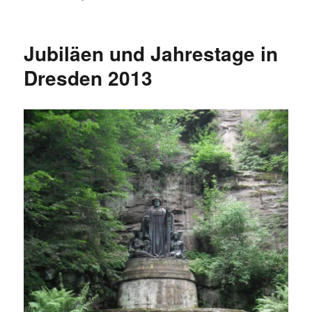
Zuschauerzahlen
2012
bei
Jubiläen und Jahrestage in
Dresdner
Sportvereinen
Dresden 2013
im
Vergleich