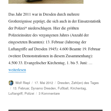
Das Jahr 2011 war in Dresden durch mehrere
Großereignisse geprägt, die sich auch in der Einsatzstatistik
der Polizei* niederschlagen. Hier die größten
Polizeieinsätze des vergangenen Jahres (Anzahl der
eingesetzten Beamten): 13. Februar (Jahrestag der
Luftangriffe auf Dresden 1945): 4.600 Beamte 19. Februar
(weitere Demonstrationen in diesem Zusammenhang):
4.500 33. Evangelischer Kirchentag, 1. bis 5. Juni: …
„Einsatzstatistik der Dresdner Polizei 2011“
weiterlesen
Autor
Veröffentlicht
Kategorien
Wolf Riepl
17. Mai 2012
Dresden
,
Zahl(en) des Tages
am
Schlagwörter
13. Februar
,
Dynamo Dresden
,
Fußball
,
Kirchentag
,
zu
Luftangriff
,
Polizei
3 Kommentare
Einsatzstatistik
der
Dresdner