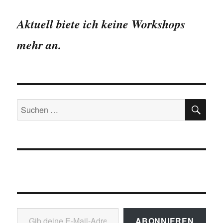
Polizei
2011
Aktuell biete ich keine Workshops
mehr an.
SU
Suchen
nach:
Gib deine E-Mail-Adresse ein ...
ABONNIEREN