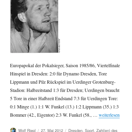
Europapokal der Pokalsieger, Saison 1985/86, Viertelfinale
Hinspiel in Dresden: 2:0 für Dynamo Dresden, Tore
Lippmann und Pilz Rückspiel im Uerdinger Grotenburg-
Stadion: Halbzeitstand 1:3 für Dresden; Uerdingen braucht
5 Tore in einer Halbzeit Endstand 7:3 für Uerdingen Tore:
0:1 Minge (1.) 1:1 W. Funkel (13.) 1:2 Lippmann (35.) 1:3
„Blick in die Ge
Bommer (42., Eigentor) 2:3 W. Funkel (58., …
weiterlesen
Autor
Veröffentlicht
Kategorien
Wolf Riepl
27. Mai 2012
Dresden
,
Sport
,
Zahl(en) des