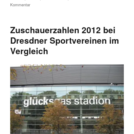
zu
Kommentar
Berühmte
Dresdner:
Matthias
Zuschauerzahlen 2012 bei
Sammer
Dresdner Sportvereinen im
Vergleich