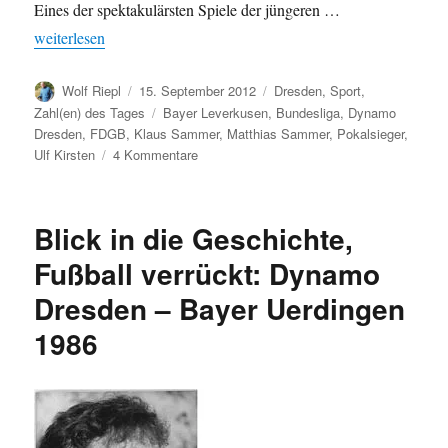
Eines der spektakulärsten Spiele der jüngeren …
„SG Dynamo Dresden in Zahlen“
weiterlesen
Autor
Veröffentlicht
Kategorien
Wolf Riepl
15. September 2012
Dresden
,
Sport
,
am
Schlagwörter
Zahl(en) des Tages
Bayer Leverkusen
,
Bundesliga
,
Dynamo
Dresden
,
FDGB
,
Klaus Sammer
,
Matthias Sammer
,
Pokalsieger
,
zu
Ulf Kirsten
4 Kommentare
SG
Dynamo
Dresden
Blick in die Geschichte,
in
Zahlen
Fußball verrückt: Dynamo
Dresden – Bayer Uerdingen
1986