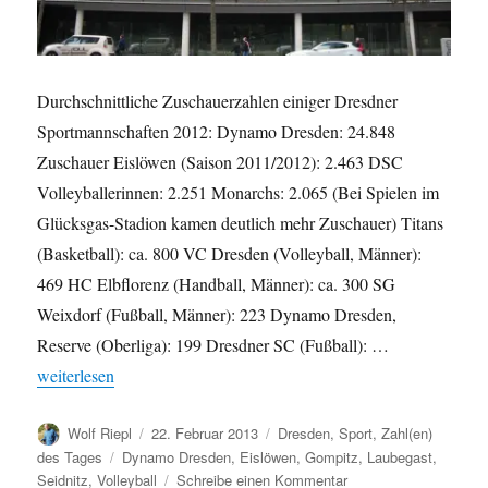
Durchschnittliche Zuschauerzahlen einiger Dresdner
Sportmannschaften 2012: Dynamo Dresden: 24.848
Zuschauer Eislöwen (Saison 2011/2012): 2.463 DSC
Volleyballerinnen: 2.251 Monarchs: 2.065 (Bei Spielen im
Glücksgas-Stadion kamen deutlich mehr Zuschauer) Titans
(Basketball): ca. 800 VC Dresden (Volleyball, Männer):
469 HC Elbflorenz (Handball, Männer): ca. 300 SG
Weixdorf (Fußball, Männer): 223 Dynamo Dresden,
Reserve (Oberliga): 199 Dresdner SC (Fußball): …
„Zuschauerzahlen 2012 bei Dresdner Sportvereinen im Vergleich
weiterlesen
Autor
Veröffentlicht
Kategorien
Wolf Riepl
22. Februar 2013
Dresden
,
Sport
,
Zahl(en)
am
Schlagwörter
des Tages
Dynamo Dresden
,
Eislöwen
,
Gompitz
,
Laubegast
,
zu
Seidnitz
,
Volleyball
Schreibe einen Kommentar