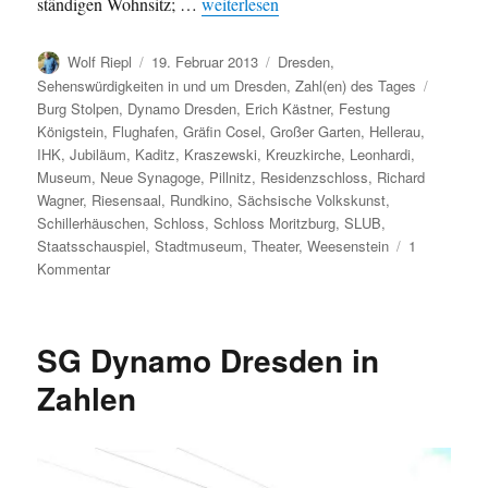
„Jubiläen und Jahrestage in Dresden 201
ständigen Wohnsitz; …
weiterlesen
Autor
Veröffentlicht
Kategorien
Wolf Riepl
19. Februar 2013
Dresden
,
am
Schlagw
Sehenswürdigkeiten in und um Dresden
,
Zahl(en) des Tages
Burg Stolpen
,
Dynamo Dresden
,
Erich Kästner
,
Festung
Königstein
,
Flughafen
,
Gräfin Cosel
,
Großer Garten
,
Hellerau
,
IHK
,
Jubiläum
,
Kaditz
,
Kraszewski
,
Kreuzkirche
,
Leonhardi
,
Museum
,
Neue Synagoge
,
Pillnitz
,
Residenzschloss
,
Richard
Wagner
,
Riesensaal
,
Rundkino
,
Sächsische Volkskunst
,
Schillerhäuschen
,
Schloss
,
Schloss Moritzburg
,
SLUB
,
Staatsschauspiel
,
Stadtmuseum
,
Theater
,
Weesenstein
1
zu
Kommentar
Jubiläen
und
Jahrestage
SG Dynamo Dresden in
in
Dresden
Zahlen
2013