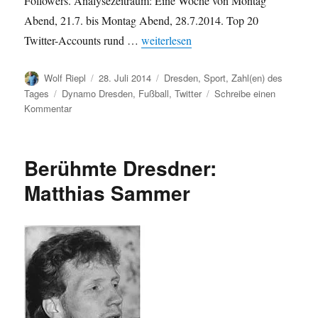
Followers. Analysezeitraum: Eine Woche von Montag
Abend, 21.7. bis Montag Abend, 28.7.2014. Top 20
„Dynamo Dresden – Drittligastart: Einf
Twitter-Accounts rund …
weiterlesen
Autor
Veröffentlicht
Kategorien
Wolf Riepl
28. Juli 2014
Dresden
,
Sport
,
Zahl(en) des
am
Schlagwörter
Tages
Dynamo Dresden
,
Fußball
,
Twitter
Schreibe einen
zu
Kommentar
Dynamo
Dresden
–
Berühmte Dresdner:
Drittligastart:
Einflussreichste
Matthias Sammer
Twitterer
zu
#sgd1953