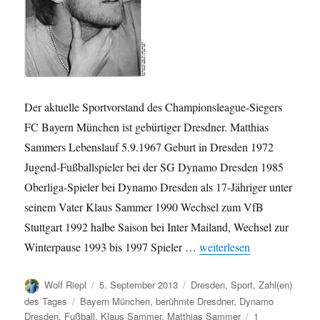
Der aktuelle Sportvorstand des Championsleague-Siegers
FC Bayern München ist gebürtiger Dresdner. Matthias
Sammers Lebenslauf 5.9.1967 Geburt in Dresden 1972
Jugend-Fußballspieler bei der SG Dynamo Dresden 1985
Oberliga-Spieler bei Dynamo Dresden als 17-Jähriger unter
seinem Vater Klaus Sammer 1990 Wechsel zum VfB
Stuttgart 1992 halbe Saison bei Inter Mailand, Wechsel zur
„Berühmte Dresdner: Mat
Winterpause 1993 bis 1997 Spieler …
weiterlesen
Autor
Veröffentlicht
Kategorien
Wolf Riepl
5. September 2013
Dresden
,
Sport
,
Zahl(en)
am
Schlagwörter
des Tages
Bayern München
,
berühmte Dresdner
,
Dynamo
Dresden
,
Fußball
,
Klaus Sammer
,
Matthias Sammer
1