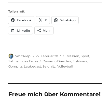
Teilen mit:
Facebook
X
WhatsApp
LinkedIn
Mehr
Autor
Veröffentlicht
Kategorien
Wolf Riepl
22. Februar 2013
Dresden
,
Sport
,
am
Schlagwörter
Zahl(en) des Tages
Dynamo Dresden
,
Eislöwen
,
Gompitz
,
Laubegast
,
Seidnitz
,
Volleyball
Freue mich über Kommentare!