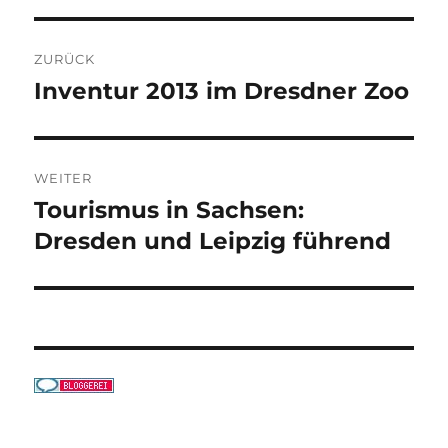
Beitragsnavigation
ZURÜCK
Inventur 2013 im Dresdner Zoo
Vorheriger
Beitrag:
WEITER
Tourismus in Sachsen:
Nächster
Beitrag:
Dresden und Leipzig führend