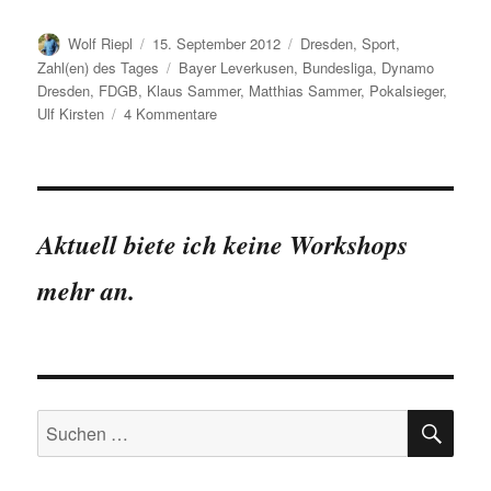
Autor
Veröffentlicht
Kategorien
Wolf Riepl
15. September 2012
Dresden
,
Sport
,
am
Schlagwörter
Zahl(en) des Tages
Bayer Leverkusen
,
Bundesliga
,
Dynamo
Dresden
,
FDGB
,
Klaus Sammer
,
Matthias Sammer
,
Pokalsieger
,
zu
Ulf Kirsten
4 Kommentare
SG
Dynamo
Dresden
in
Zahlen
Aktuell biete ich keine Workshops
mehr an.
SU
Suchen
nach: