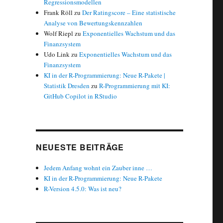
Regressionsmodellen
Frank Röll
zu
Der Ratingscore – Eine statistische
Analyse von Bewertungskennzahlen
Wolf Riepl
zu
Exponentielles Wachstum und das
Finanzsystem
Udo Link
zu
Exponentielles Wachstum und das
Finanzsystem
KI in der R-Programmierung: Neue R-Pakete |
Statistik Dresden
zu
R-Programmierung mit KI:
GitHub Copilot in RStudio
NEUESTE BEITRÄGE
Jedem Anfang wohnt ein Zauber inne …
KI in der R-Programmierung: Neue R-Pakete
R-Version 4.5.0: Was ist neu?