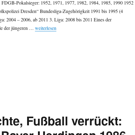
x FDGB-Pokalsieger: 1952, 1971, 1977, 1982, 1984, 1985, 1990 1952
lkspolizei Dresden“ Bundesliga-Zugehörigkeit 1991 bis 1995 (4
ga: 2004 – 2006, ab 2011 3. Liga: 2008 bis 2011 Eines der
„SG Dynamo Dresden in Zahlen“
ele der jüngeren …
weiterlesen
chte, Fußball verrückt: