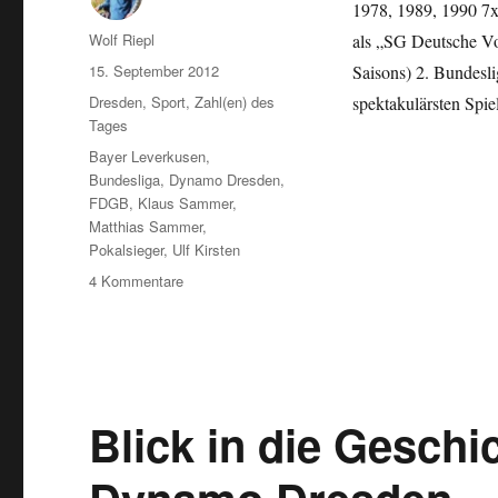
1978, 1989, 1990 7
Autor
Wolf Riepl
als „SG Deutsche Vo
Veröffentlicht
15. September 2012
Saisons) 2. Bundesli
am
Kategorien
Dresden
,
Sport
,
Zahl(en) des
spektakulärsten Spi
Tages
Schlagwörter
Bayer Leverkusen
,
Bundesliga
,
Dynamo Dresden
,
FDGB
,
Klaus Sammer
,
Matthias Sammer
,
Pokalsieger
,
Ulf Kirsten
zu
4 Kommentare
SG
Dynamo
Dresden
in
Zahlen
Blick in die Geschi