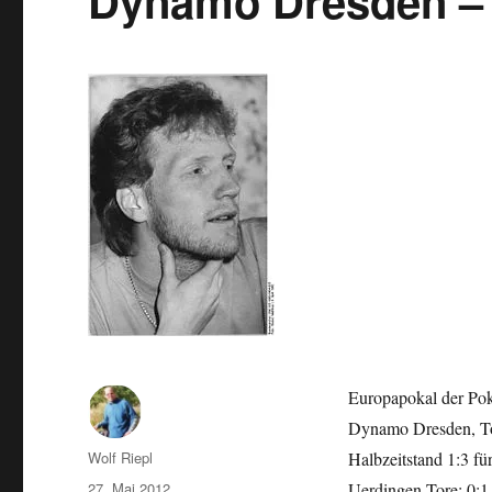
Dynamo Dresden – 
Europapokal der Poka
Dynamo Dresden, To
Autor
Wolf Riepl
Halbzeitstand 1:3 fü
Veröffentlicht
27. Mai 2012
Uerdingen Tore: 0:1