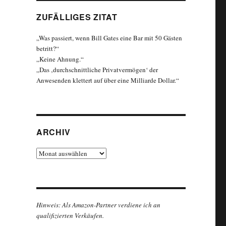
den – Bayer Uerdingen 1986“
ZUFÄLLIGES ZITAT
„Was passiert, wenn Bill Gates eine Bar mit 50 Gästen
betritt?“
„Keine Ahnung.“
„Das ‚durchschnittliche Privatvermögen‘ der
Anwesenden klettert auf über eine Milliarde Dollar.“
ARCHIV
Archiv
Hinweis: Als Amazon-Partner verdiene ich an
qualifizierten Verkäufen.