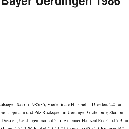
Bayer Uerdingen 1986
lsieger, Saison 1985/86, Viertelfinale Hinspiel in Dresden: 2:0 für
re Lippmann und Pilz Rückspiel im Uerdinger Grotenburg-Stadion:
r Dresden; Uerdingen braucht 5 Tore in einer Halbzeit Endstand 7:3 für
 Minge (1.) 1:1 W. Funkel (13.) 1:2 Lippmann (35.) 1:3 Bommer (42.,