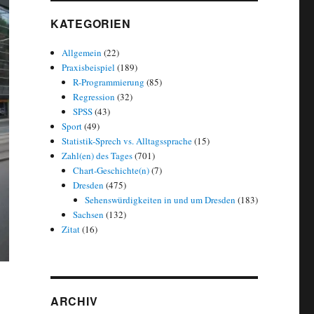
KATEGORIEN
Allgemein
(22)
Praxisbeispiel
(189)
R-Programmierung
(85)
Regression
(32)
SPSS
(43)
Sport
(49)
Statistik-Sprech vs. Alltagssprache
(15)
Zahl(en) des Tages
(701)
Chart-Geschichte(n)
(7)
Dresden
(475)
Sehenswürdigkeiten in und um Dresden
(183)
Sachsen
(132)
Zitat
(16)
ARCHIV