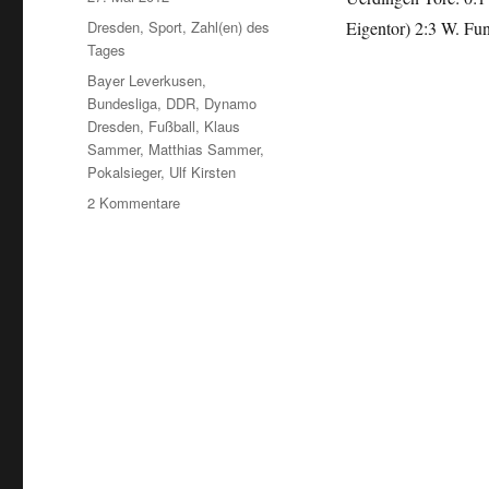
am
Kategorien
Dresden
,
Sport
,
Zahl(en) des
Eigentor) 2:3 W. Fu
Tages
Schlagwörter
Bayer Leverkusen
,
Bundesliga
,
DDR
,
Dynamo
Dresden
,
Fußball
,
Klaus
Sammer
,
Matthias Sammer
,
Pokalsieger
,
Ulf Kirsten
zu
2 Kommentare
Blick
in
die
Geschichte,
Fußball
verrückt:
Dynamo
Dresden
–
Bayer
Uerdingen
1986