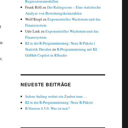
Regressionsmodellen
Frank Röll
zu
Der Ratingscore – Eine statistische
Analyse von Bewertungskennzahlen
Wolf Riepl
zu
Exponentielles Wachstum und das
Finanzsystem
r
Udo Link
zu
Exponentielles Wachstum und das
Finanzsystem
a-
KI in der R-Programmierung: Neue R-Pakete |
Statistik Dresden
zu
R-Programmierung mit KI:
GitHub Copilot in RStudio
s;
NEUESTE BEITRÄGE
Jedem Anfang wohnt ein Zauber inne …
KI in der R-Programmierung: Neue R-Pakete
R-Version 4.5.0: Was ist neu?