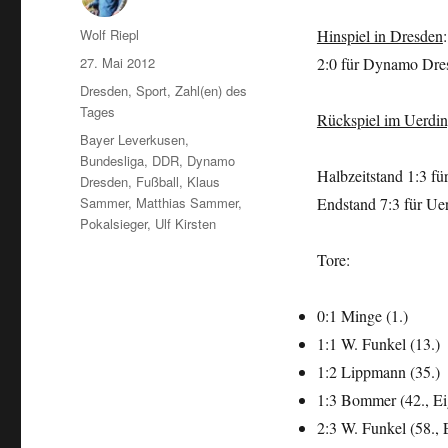
Autor
Wolf Riepl
Hinspiel in Dresden
:
Veröffentlicht
27. Mai 2012
2:0 für Dynamo Dre
am
Kategorien
Dresden
,
Sport
,
Zahl(en) des
Tages
Rückspiel im Uerdin
Schlagwörter
Bayer Leverkusen
,
Bundesliga
,
DDR
,
Dynamo
Halbzeitstand 1:3 fü
Dresden
,
Fußball
,
Klaus
Sammer
,
Matthias Sammer
,
Endstand 7:3 für Ue
Pokalsieger
,
Ulf Kirsten
Tore:
0:1 Minge (1.)
1:1 W. Funkel (13.)
1:2 Lippmann (35.)
1:3 Bommer (42., Ei
2:3 W. Funkel (58., 