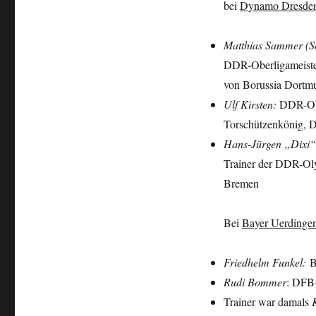
bei
Dynamo Dresde
Matthias Sammer (S
DDR-Oberligameister,
von Borussia Dortm
Ulf Kirsten:
DDR-Obe
Torschützenkönig, 
Hans-Jürgen „Dixi“
Trainer der DDR-Ol
Bremen
Bei
Bayer Uerdinge
Friedhelm Funkel:
Br
Rudi Bommer
: DFB-
Trainer war damals