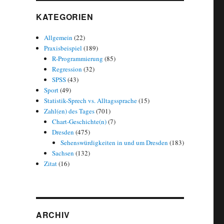
KATEGORIEN
Allgemein
(22)
Praxisbeispiel
(189)
R-Programmierung
(85)
Regression
(32)
SPSS
(43)
Sport
(49)
Statistik-Sprech vs. Alltagssprache
(15)
Zahl(en) des Tages
(701)
Chart-Geschichte(n)
(7)
Dresden
(475)
Sehenswürdigkeiten in und um Dresden
(183)
Sachsen
(132)
Zitat
(16)
ARCHIV