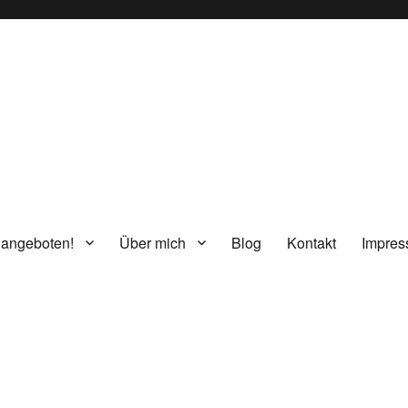
g
 angeboten!
Über mich
Blog
Kontakt
Impre