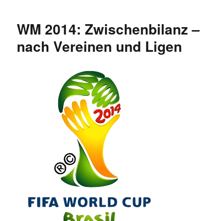
2014:
Tore-
WM 2014: Zwischenbilanz –
Rangliste
nach
nach Vereinen und Ligen
Vereinen
–
„Bayern
München
gewinnt
Torjägerkrone“