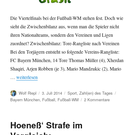
Die Viertelfinals bei der Fußball-WM stehen fest. Doch wie
sieht die Zwischenbilanz aus, wenn man die Spieler nicht
ihren Nationalteams, sondern den Vereinen und Ligen
zuordnet? Zwischenbilanz: Tore-Rangliste nach Vereinen
Bei den Torjägern entsteht so folgende Vereins-Rangliste:
FC Bayern München, 14 Tore Thomas Müller (4), Xherdan
Shaqiri, Arjen Robben (je 3), Mario Mandzukic (2), Mario
„WM 2014: Zwischenbilanz – nach Vereinen und Ligen“
…
weiterlesen
Autor
Veröffentlicht
Kategorien
Schlagwör
Wolf Riepl
3. Juli 2014
Sport
,
Zahl(en) des Tages
am
zu
Bayern München
,
Fußball
,
Fußball-WM
2 Kommentare
WM
2014:
Zwischenbilan
Hoeneß‘ Strafe im
–
nach