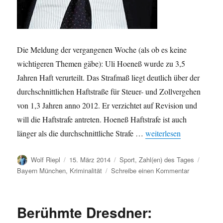
Die Meldung der vergangenen Woche (als ob es keine
wichtigeren Themen gäbe): Uli Hoeneß wurde zu 3,5
Jahren Haft verurteilt. Das Strafmaß liegt deutlich über der
durchschnittlichen Haftstraße für Steuer- und Zollvergehen
von 1,3 Jahren anno 2012. Er verzichtet auf Revision und
will die Haftstrafe antreten. Hoeneß Haftstrafe ist auch
„Hoeneß‘ Strafe im Verg
länger als die durchschnittliche Strafe …
weiterlesen
Autor
Veröffentlicht
Kategorien
Schlag
Wolf Riepl
15. März 2014
Sport
,
Zahl(en) des Tages
am
zu
Bayern München
,
Kriminalität
Schreibe einen Kommentar
Hoeneß‘
Strafe
im
Berühmte Dresdner:
Vergleich:
Durchschnit