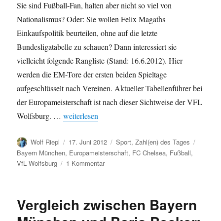
Sie sind Fußball-Fan, halten aber nicht so viel von
Nationalismus? Oder: Sie wollen Felix Magaths
Einkaufspolitik beurteilen, ohne auf die letzte
Bundesligatabelle zu schauen? Dann interessiert sie
vielleicht folgende Rangliste (Stand: 16.6.2012). Hier
werden die EM-Tore der ersten beiden Spieltage
aufgeschlüsselt nach Vereinen. Aktueller Tabellenführer bei
der Europameisterschaft ist nach dieser Sichtweise der VFL
„Fußball-EM: Rangliste nach zwei Spielen – nach
Wolfsburg. …
weiterlesen
Autor
Veröffentlicht
Kategorien
Schlagw
Wolf Riepl
17. Juni 2012
Sport
,
Zahl(en) des Tages
am
Bayern München
,
Europameisterschaft
,
FC Chelsea
,
Fußball
,
zu
VfL Wolfsburg
1 Kommentar
Fußball-
EM:
Rangliste
Vergleich zwischen Bayern
nach
zwei