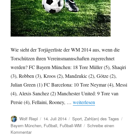
Wie sieht der Torjägerliste der WM 2014 aus, wenn die
Torschützen ihren Vereinsmannschaften zugerechnet
werden? FC Bayern München: 18 Tore Müller (5), Shaqiri
(3), Robben (3), Kroos (2), Mandzukic (2), Götze (2),
Julian Green (1) FC Barcelona: 10 Tore Neymar (4), Messi
(4), Alexis Sanchez (2) Manchester United: 9 Tore van
„WM 2014: Tore-Rangliste nach 
Persie (4), Fellaini, Rooney, …
weiterlesen
Autor
Veröffentlicht
Kategorien
Schlagw
Wolf Riepl
14. Juli 2014
Sport
,
Zahl(en) des Tages
am
Bayern München
,
Fußball
,
Fußball-WM
Schreibe einen
zu
Kommentar
WM