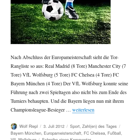
Nach Abschluss der Europameisterschaft sieht die Tor-
Rangliste so aus: Real Madrid (8 Tore) Manchester City (7
Tore) VfL Wolfsburg (5 Tore) FC Chelsea (4 Tore) FC
Bayern München (4 Tore) Der VfL Wolfsburg konnte seine
Führung nach zwei Spieltagen also nicht bis zum Ende des
Turniers behaupten. Und die Bayern liegen nun mit ihrem
„Fußball-EM 2012: Tore-Ranglist
Championsleague-Besieger …
weiterlesen
Autor
Veröffentlicht
Kategorien
Schlagwör
Wolf Riepl
3. Juli 2012
Sport
,
Zahl(en) des Tages
am
Bayern München
,
Europameisterschaft
,
FC Chelsea
,
Fußball
,
zu
VfL Wolfsburg
Schreibe einen Kommentar