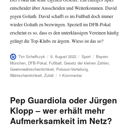
entscheidet über Ausscheiden und Weiterkommen. David
gegen Goliath. David schafft es im Fußball doch immer
wieder Goliath zu bezwingen. Speziell im DFB-Pokal
erscheint es so, dass es den unterklassigen Vereinen häufig
gelingt die Top-Klubs zu ärgern. Wieso ist das so?
Autor
Veröffentlicht
Kategorien
Schlagwörter
Tim Scheffczyk
9. August 2022
Sport
Bayern
am
München
,
DFB-Pokal
,
Fußball
,
Gesetz der kleinen Zahlen
,
Gewinnwahrscheinlichkeit
,
Poisson-Verteilung
,
zu
Wahrscheinlichkeit
,
Zufall
1 Kommentar
Die
Achterbahnfahrt
des
Pep Guardiola oder Jürgen
SC
Freiburg
Klopp – wer erhält mehr
im
Aufmerksamkeit im Netz?
DFB-
Pokal
2021/22