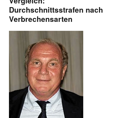
Vergleich:
Vereinen
Durchschnittsstrafen nach
und
Ligen
Verbrechensarten