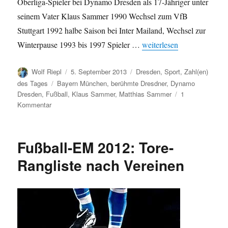
Oberliga-Spieler bei Dynamo Dresden als 17-Jähriger unter
seinem Vater Klaus Sammer 1990 Wechsel zum VfB
Stuttgart 1992 halbe Saison bei Inter Mailand, Wechsel zur
„Berühmte Dresdner: Mat
Winterpause 1993 bis 1997 Spieler …
weiterlesen
Autor
Veröffentlicht
Kategorien
Wolf Riepl
5. September 2013
Dresden
,
Sport
,
Zahl(en)
am
Schlagwörter
des Tages
Bayern München
,
berühmte Dresdner
,
Dynamo
Dresden
,
Fußball
,
Klaus Sammer
,
Matthias Sammer
1
zu
Kommentar
Berühmte
Dresdner:
Matthias
Fußball-EM 2012: Tore-
Sammer
Rangliste nach Vereinen