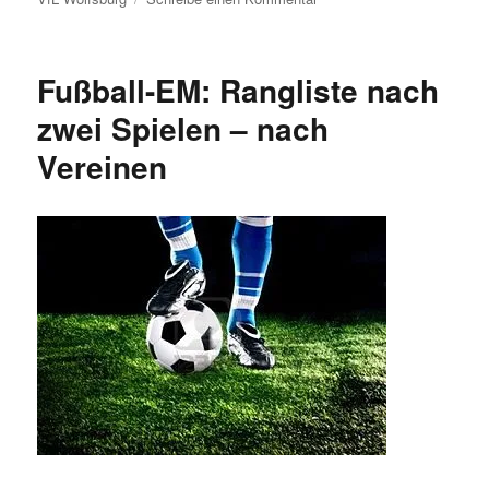
Fußball-
EM
2012:
Fußball-EM: Rangliste nach
Tore-
Rangliste
zwei Spielen – nach
nach
Vereinen
Vereinen