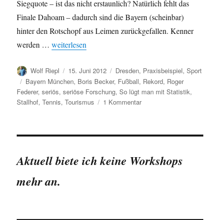
Siegquote – ist das nicht erstaunlich? Natürlich fehlt das
Finale Dahoam – dadurch sind die Bayern (scheinbar)
hinter den Rotschopf aus Leimen zurückgefallen. Kenner
„Vergleich zwischen Bayern München und Boris Becke
werden …
weiterlesen
Autor
Veröffentlicht
Kategorien
Wolf Riepl
15. Juni 2012
Dresden
,
Praxisbeispiel
,
Sport
am
Schlagwörter
Bayern München
,
Boris Becker
,
Fußball
,
Rekord
,
Roger
Federer
,
seriös
,
seriöse Forschung
,
So lügt man mit Statistik
,
zu
Stallhof
,
Tennis
,
Tourismus
1 Kommentar
Vergleich
zwischen
Bayern
München
und
Aktuell biete ich keine Workshops
Boris
Becker:
mehr an.
Siegquote
in
großen
Finals