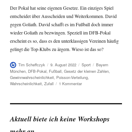
Der Pokal hat seine eigenen Gesetze. Ein einziges Spiel
entscheidet über Ausscheiden und Weiterkommen. David
gegen Goliath. David schafft es im Fußball doch immer
wieder Goliath zu bezwingen. Speziell im DFB-Pokal
erscheint es so, dass es den unterklassigen Vereinen häufig
gelingt die Top-Klubs zu ärgern. Wieso ist das so?
Autor
Veröffentlicht
Kategorien
Schlagwörter
Tim Scheffczyk
9. August 2022
Sport
Bayern
am
München
,
DFB-Pokal
,
Fußball
,
Gesetz der kleinen Zahlen
,
Gewinnwahrscheinlichkeit
,
Poisson-Verteilung
,
zu
Wahrscheinlichkeit
,
Zufall
1 Kommentar
Die
Achterbahnfahrt
des
SC
Freiburg
Aktuell biete ich keine Workshops
im
DFB-
mehr an.