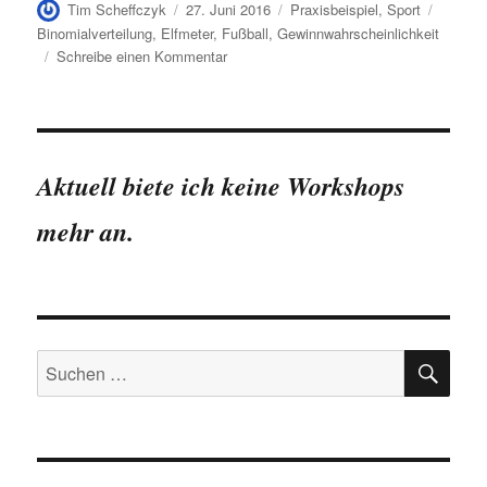
Autor
Veröffentlicht
Kategorien
Schlag
Tim Scheffczyk
27. Juni 2016
Praxisbeispiel
,
Sport
am
Binomialverteilung
,
Elfmeter
,
Fußball
,
Gewinnwahrscheinlichkeit
zu
Schreibe einen Kommentar
Gastbeitrag
zum
EM-
Fieber:
Elfmeterschießen-
Aktuell biete ich keine Workshops
Tool
–
mehr an.
Modellierung
der
Sieg-
Wahrscheinlichkeit
SU
Suchen
nach: