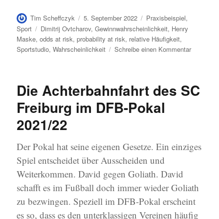
Autor
Veröffentlicht
Kategorien
Tim Scheffczyk
5. September 2022
Praxisbeispiel
,
am
Schlagwörter
Sport
Dimitrij Ovtcharov
,
Gewinnwahrscheinlichkeit
,
Henry
Maske
,
odds at risk
,
probability at risk
,
relative Häufigkeit
,
zu
Sportstudio
,
Wahrscheinlichkeit
Schreibe einen Kommentar
Geht
nicht,
gibt
Die Achterbahnfahrt des SC
´s
nicht
Freiburg im DFB-Pokal
–
2021/22
Probabilit
at
Risk
Der Pokal hat seine eigenen Gesetze. Ein einziges
Spiel entscheidet über Ausscheiden und
Weiterkommen. David gegen Goliath. David
schafft es im Fußball doch immer wieder Goliath
zu bezwingen. Speziell im DFB-Pokal erscheint
es so, dass es den unterklassigen Vereinen häufig