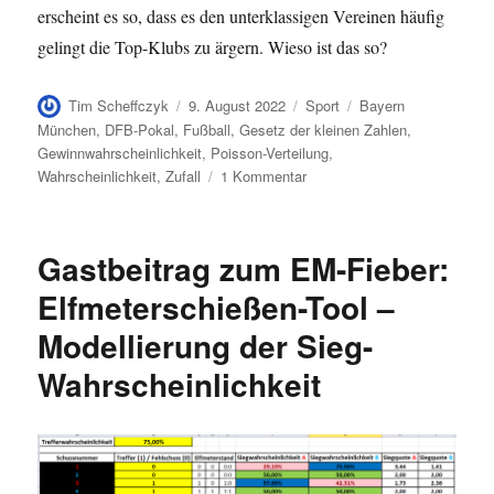
erscheint es so, dass es den unterklassigen Vereinen häufig
gelingt die Top-Klubs zu ärgern. Wieso ist das so?
Autor
Veröffentlicht
Kategorien
Schlagwörter
Tim Scheffczyk
9. August 2022
Sport
Bayern
am
München
,
DFB-Pokal
,
Fußball
,
Gesetz der kleinen Zahlen
,
Gewinnwahrscheinlichkeit
,
Poisson-Verteilung
,
zu
Wahrscheinlichkeit
,
Zufall
1 Kommentar
Die
Achterbahnfahrt
des
Gastbeitrag zum EM-Fieber:
SC
Freiburg
Elfmeterschießen-Tool –
im
Modellierung der Sieg-
DFB-
Pokal
Wahrscheinlichkeit
2021/22