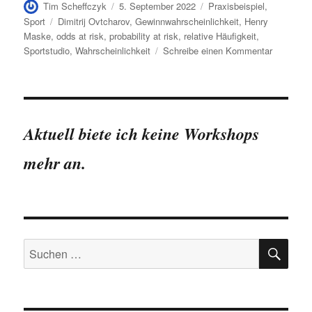
Autor
Veröffentlicht
Kategorien
Tim Scheffczyk
5. September 2022
Praxisbeispiel
,
am
Schlagwörter
Sport
Dimitrij Ovtcharov
,
Gewinnwahrscheinlichkeit
,
Henry
Maske
,
odds at risk
,
probability at risk
,
relative Häufigkeit
,
zu
Sportstudio
,
Wahrscheinlichkeit
Schreibe einen Kommentar
Geht
nicht,
gibt
´s
nicht
Aktuell biete ich keine Workshops
–
Probabilit
mehr an.
at
Risk
SU
Suchen
nach: