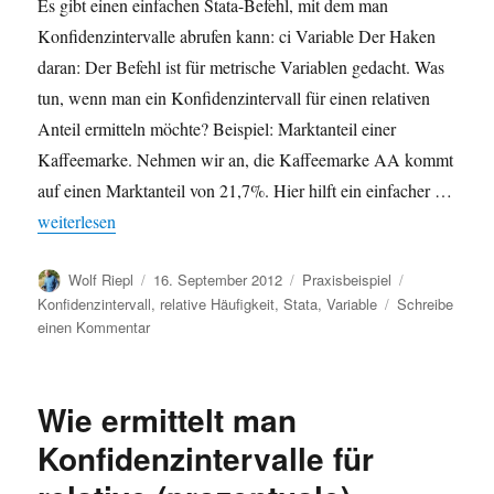
Es gibt einen einfachen Stata-Befehl, mit dem man
Konfidenzintervalle abrufen kann: ci Variable Der Haken
daran: Der Befehl ist für metrische Variablen gedacht. Was
tun, wenn man ein Konfidenzintervall für einen relativen
Anteil ermitteln möchte? Beispiel: Marktanteil einer
Kaffeemarke. Nehmen wir an, die Kaffeemarke AA kommt
auf einen Marktanteil von 21,7%. Hier hilft ein einfacher …
„Wie ermittelt man Konfidenzintervalle für kategoriale Variablen 
weiterlesen
Autor
Veröffentlicht
Kategorien
Schlagwörter
Wolf Riepl
16. September 2012
Praxisbeispiel
am
Konfidenzintervall
,
relative Häufigkeit
,
Stata
,
Variable
Schreibe
zu
einen Kommentar
Wie
ermittelt
man
Wie ermittelt man
Konfidenzintervalle
für
Konfidenzintervalle für
kategoriale
Variablen