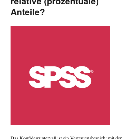
relative (prozentuale)
in
Anteile?
Stata?
Das Konfidenzintervall ist ein Vertrauensbereich: mit der