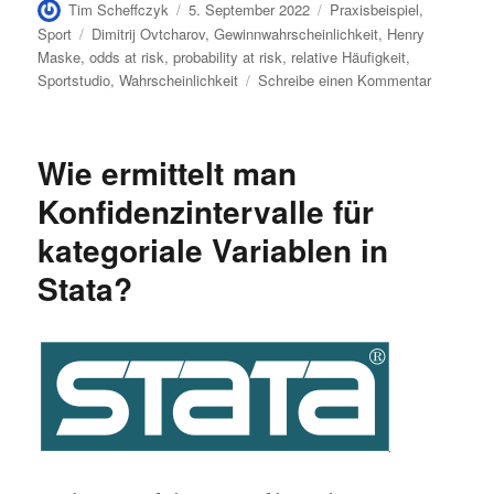
Autor
Veröffentlicht
Kategorien
Tim Scheffczyk
5. September 2022
Praxisbeispiel
,
am
Schlagwörter
Sport
Dimitrij Ovtcharov
,
Gewinnwahrscheinlichkeit
,
Henry
Maske
,
odds at risk
,
probability at risk
,
relative Häufigkeit
,
zu
Sportstudio
,
Wahrscheinlichkeit
Schreibe einen Kommentar
Geht
nicht,
gibt
Wie ermittelt man
´s
nicht
Konfidenzintervalle für
–
kategoriale Variablen in
Probabilit
at
Stata?
Risk