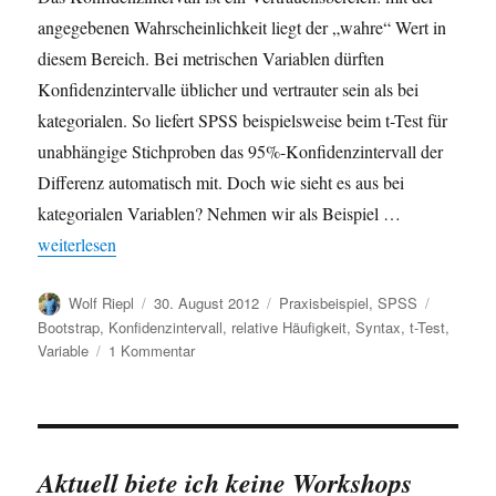
angegebenen Wahrscheinlichkeit liegt der „wahre“ Wert in
diesem Bereich. Bei metrischen Variablen dürften
Konfidenzintervalle üblicher und vertrauter sein als bei
kategorialen. So liefert SPSS beispielsweise beim t-Test für
unabhängige Stichproben das 95%-Konfidenzintervall der
Differenz automatisch mit. Doch wie sieht es aus bei
kategorialen Variablen? Nehmen wir als Beispiel …
„Wie ermittelt man Konfidenzintervalle für relative (prozentuale) 
weiterlesen
Autor
Veröffentlicht
Kategorien
Schlagwö
Wolf Riepl
30. August 2012
Praxisbeispiel
,
SPSS
am
Bootstrap
,
Konfidenzintervall
,
relative Häufigkeit
,
Syntax
,
t-Test
,
zu
Variable
1 Kommentar
Wie
ermittelt
man
Konfidenzintervalle
für
Aktuell biete ich keine Workshops
relative