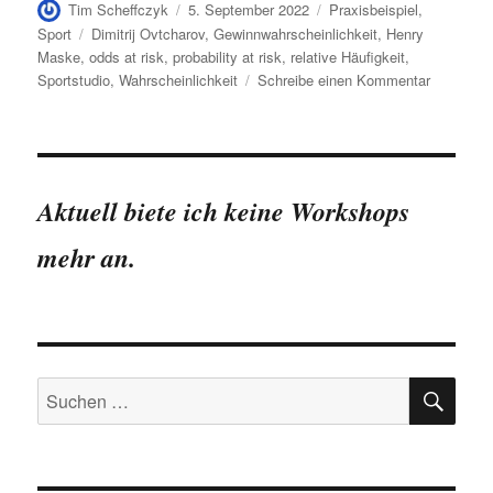
Autor
Veröffentlicht
Kategorien
Tim Scheffczyk
5. September 2022
Praxisbeispiel
,
am
Schlagwörter
Sport
Dimitrij Ovtcharov
,
Gewinnwahrscheinlichkeit
,
Henry
Maske
,
odds at risk
,
probability at risk
,
relative Häufigkeit
,
zu
Sportstudio
,
Wahrscheinlichkeit
Schreibe einen Kommentar
Geht
nicht,
gibt
´s
nicht
Aktuell biete ich keine Workshops
–
Probabilit
mehr an.
at
Risk
SU
Suchen
nach: