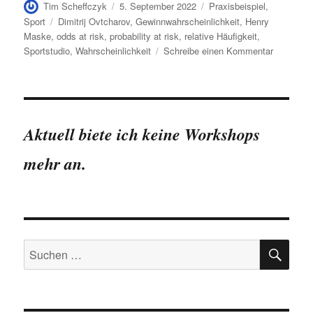
Autor
Veröffentlicht
Kategorien
Tim Scheffczyk
5. September 2022
Praxisbeispiel
,
am
Schlagwörter
Sport
Dimitrij Ovtcharov
,
Gewinnwahrscheinlichkeit
,
Henry
Maske
,
odds at risk
,
probability at risk
,
relative Häufigkeit
,
zu
Sportstudio
,
Wahrscheinlichkeit
Schreibe einen Kommentar
Geht
nicht,
gibt
´s
nicht
Aktuell biete ich keine Workshops
–
Probabilit
mehr an.
at
Risk
SU
Suchen
nach: