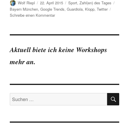
Autor
Veröffentlicht
Kategorien
Schlag
Wolf Riepl
22. April 2015
Sport
,
Zahl(en) des Tages
am
Bayern München
,
Google Trends
,
Guardiola
,
Klopp
,
Twitter
zu
Schreibe einen Kommentar
Pep
Guardiola
oder
Jürgen
Klopp
Aktuell biete ich keine Workshops
–
wer
mehr an.
erhält
mehr
Aufmerksamkeit
im
Netz?
SU
Suchen
nach: