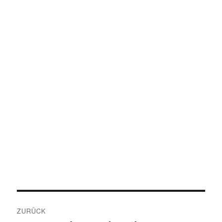
Beitragsnavigation
ZURÜCK