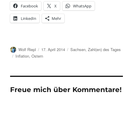
Facebook
X
WhatsApp
LinkedIn
Mehr
Autor
Veröffentlicht
Kategorien
Wolf Riepl
17. April 2014
Sachsen
,
Zahl(en) des Tages
am
Schlagwörter
Inflation
,
Ostern
Freue mich über Kommentare!