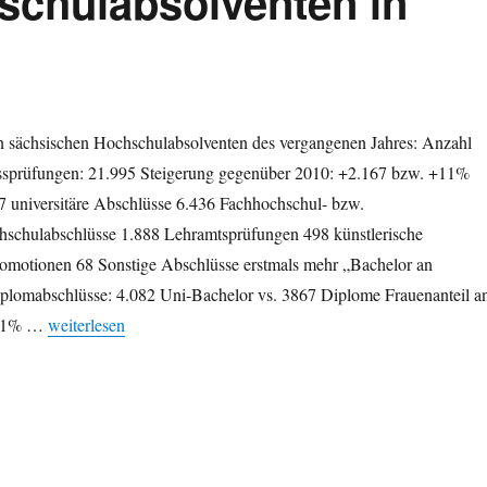
schulabsolventen in
n sächsischen Hochschulabsolventen des vergangenen Jahres: Anzahl
ssprüfungen: 21.995 Steigerung gegenüber 2010: +2.167 bzw. +11%
 universitäre Abschlüsse 6.436 Fachhochschul- bzw.
schulabschlüsse 1.888 Lehramtsprüfungen 498 künstlerische
omotionen 68 Sonstige Abschlüsse erstmals mehr „Bachelor an
Diplomabschlüsse: 4.082 Uni-Bachelor vs. 3867 Diplome Frauenanteil a
„Knapp 22.000 Hochschulabsolventen in Sachsen 2011“
: 51% …
weiterlesen