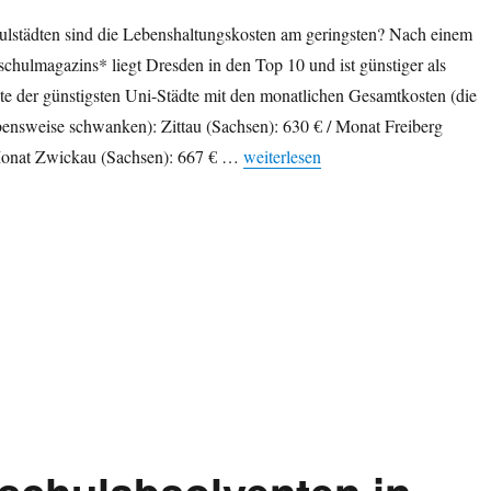
lstädten sind die Lebenshaltungskosten am geringsten? Nach einem
chulmagazins* liegt Dresden in den Top 10 und ist günstiger als
te der günstigsten Uni-Städte mit den monatlichen Gesamtkosten (die
bensweise schwanken): Zittau (Sachsen): 630 € / Monat Freiberg
„Wo ist Studieren am günstigsten? D
 Monat Zwickau (Sachsen): 667 € …
weiterlesen