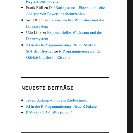
Regressionsmodellen
Frank Röll
zu
Der Ratingscore – Eine statistische
Analyse von Bewertungskennzahlen
Wolf Riepl
zu
Exponentielles Wachstum und das
Finanzsystem
Udo Link
zu
Exponentielles Wachstum und das
Finanzsystem
KI in der R-Programmierung: Neue R-Pakete |
Statistik Dresden
zu
R-Programmierung mit KI:
GitHub Copilot in RStudio
NEUESTE BEITRÄGE
Jedem Anfang wohnt ein Zauber inne …
KI in der R-Programmierung: Neue R-Pakete
R-Version 4.5.0: Was ist neu?