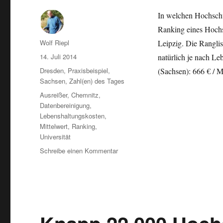
In welchen Hochschu
Ranking eines Hochs
Autor
Wolf Riepl
Leipzig. Die Ranglis
Veröffentlicht
14. Juli 2014
natürlich je nach Le
am
Kategorien
Dresden
,
Praxisbeispiel
,
(Sachsen): 666 € /
Sachsen
,
Zahl(en) des Tages
Schlagwörter
Ausreißer
,
Chemnitz
,
Datenbereinigung
,
Lebenshaltungskosten
,
Mittelwert
,
Ranking
,
Universität
zu
Schreibe einen Kommentar
Wo
ist
Studieren
am
günstigsten?
Dresden