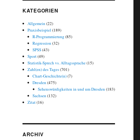
KATEGORIEN
Allgemein
(22)
Praxisbeispiel
(189)
R-Programmierung
(85)
Regression
(32)
resden in den Top 10 / Kuriose Statistik“
SPSS
(43)
Sport
(49)
Statistik-Sprech vs. Alltagssprache
(15)
Zahl(en) des Tages
(701)
Chart-Geschichte(n)
(7)
Dresden
(475)
Sehenswürdigkeiten in und um Dresden
(183)
Sachsen
(132)
Zitat
(16)
ARCHIV