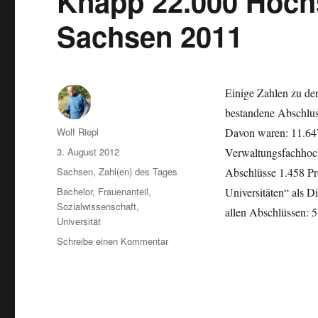
Knapp 22.000 Hoch
in
den
Sachsen 2011
Top
10
/
Kuriose
Statistik
Einige Zahlen zu de
bestandene Abschlu
Autor
Wolf Riepl
Davon waren: 11.647
Veröffentlicht
3. August 2012
Verwaltungsfachhoch
am
Kategorien
Sachsen
,
Zahl(en) des Tages
Abschlüsse 1.458 Pr
Schlagwörter
Bachelor
,
Frauenanteil
,
Universitäten“ als 
Sozialwissenschaft
,
allen Abschlüssen
Universität
zu
Schreibe einen Kommentar
Knapp
22.000
Hochschulabsolventen
in
Sachsen