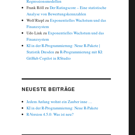
Regressionsmodellen
Frank Röll
zu
Der Ratingscore – Eine statistische
Analyse von Bewertungskennzahlen
Wolf Riepl
zu
Exponentielles Wachstum und das
Finanzsystem
Udo Link
zu
Exponentielles Wachstum und das
Finanzsystem
KI in der R-Programmierung: Neue R-Pakete |
Statistik Dresden
zu
R-Programmierung mit KI:
GitHub Copilot in RStudio
NEUESTE BEITRÄGE
Jedem Anfang wohnt ein Zauber inne …
KI in der R-Programmierung: Neue R-Pakete
R-Version 4.5.0: Was ist neu?