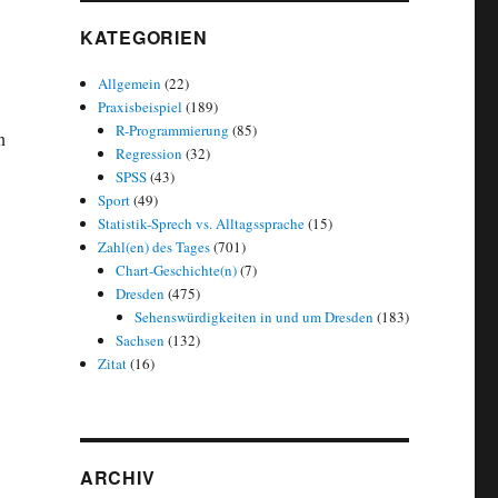
KATEGORIEN
Allgemein
(22)
Praxisbeispiel
(189)
R-Programmierung
(85)
n
Regression
(32)
SPSS
(43)
Sport
(49)
Statistik-Sprech vs. Alltagssprache
(15)
Zahl(en) des Tages
(701)
ds 2014: Elberadweg verteidigt Spitzenposition“
Chart-Geschichte(n)
(7)
Dresden
(475)
Sehenswürdigkeiten in und um Dresden
(183)
Sachsen
(132)
Zitat
(16)
ARCHIV