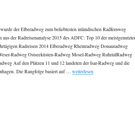
 wurde der Elberadweg zum beliebtesten inländischen Radfernweg
en aus der Radreisenanalyse 2015 des ADFC: Top 10 der meistgenutzte
hrtägigen Radreisen 2014 Elberadweg Rheinradweg Donauradweg
eser-Radweg Ostseeküsten-Radweg Mosel-Radweg RuhrtalRadweg
eg Auf den Plätzen 11 und 12 landeten der Isar-Radweg und die
„Beliebteste Radwege Deutschlan
nhagen. Die Rangfolge basiert auf …
weiterlesen