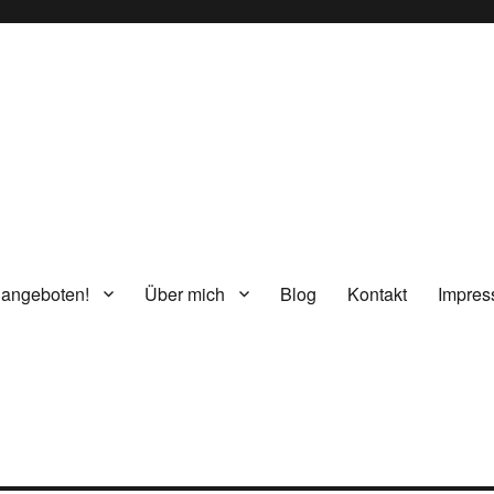
g
 angeboten!
Über mich
Blog
Kontakt
Impre