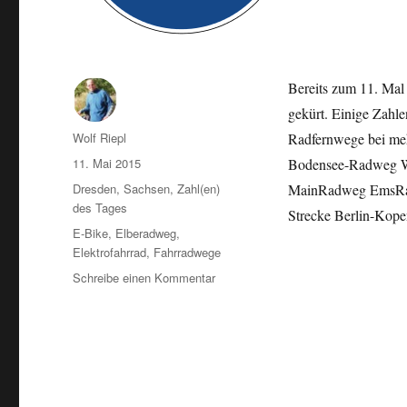
Bereits zum 11. Mal
gekürt. Einige Zahl
Autor
Wolf Riepl
Radfernwege bei me
Veröffentlicht
11. Mai 2015
Bodensee-Radweg W
am
Kategorien
Dresden
,
Sachsen
,
Zahl(en)
MainRadweg EmsRadw
des Tages
Strecke Berlin-Kope
Schlagwörter
E-Bike
,
Elberadweg
,
Elektrofahrrad
,
Fahrradwege
zu
Schreibe einen Kommentar
Beliebteste
Radwege
Deutschlands
2014:
Elberadweg
verteidigt