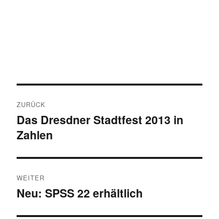
Beitragsnavigation
ZURÜCK
Das Dresdner Stadtfest 2013 in
Vorheriger
Zahlen
Beitrag:
WEITER
Neu: SPSS 22 erhältlich
Nächster
Beitrag: