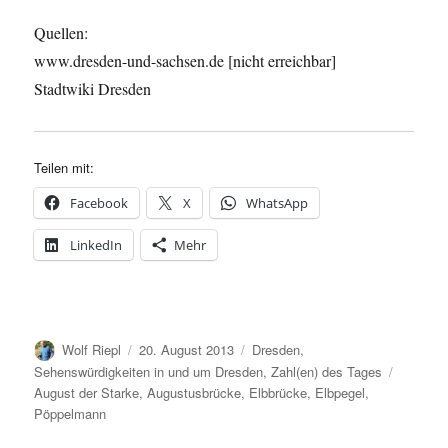
Quellen:
www.dresden-und-sachsen.de [nicht erreichbar]
Stadtwiki Dresden
Teilen mit:
Facebook
X
WhatsApp
LinkedIn
Mehr
Autor
Veröffentlicht
Kategorien
Wolf Riepl
20. August 2013
Dresden
,
am
Schlagw
Sehenswürdigkeiten in und um Dresden
,
Zahl(en) des Tages
August der Starke
,
Augustusbrücke
,
Elbbrücke
,
Elbpegel
,
Pöppelmann