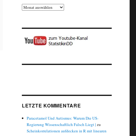
Archiv
enkarte)“
LETZTE KOMMENTARE
Paracetamol Und Autismus: Warum Die US-
Regierung Wissenschaftlich Falsch Liegt |
zu
Scheinkorrelationen aufdecken in R mit linearen