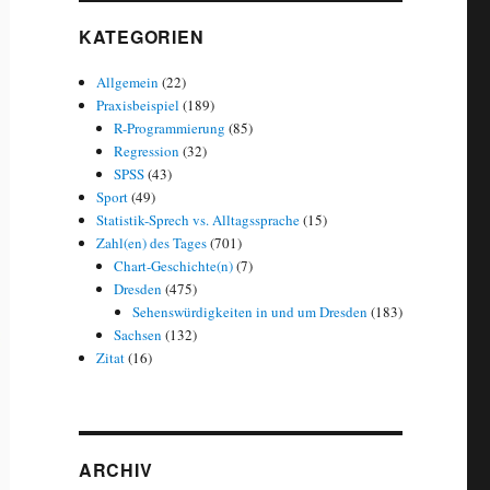
KATEGORIEN
Allgemein
(22)
Praxisbeispiel
(189)
R-Programmierung
(85)
Regression
(32)
SPSS
(43)
Sport
(49)
Statistik-Sprech vs. Alltagssprache
(15)
Zahl(en) des Tages
(701)
Chart-Geschichte(n)
(7)
Dresden
(475)
Sehenswürdigkeiten in und um Dresden
(183)
Sachsen
(132)
Zitat
(16)
ARCHIV