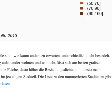
ile sind, wie kaum anders zu erwarten, unterschiedlich dicht besiedelt.
aufeinander wohnen und wo nicht, lässt sich am besten grafisch
r die Fläche, desto höher die Besiedlungsdichte, d. h. desto mehr
im jeweiligen Stadtteil. Die Liste zu den nummerierten Stadtteilen gibt
lkerungsdichte in Dresden: Visualisierungsbeispiel mit R (Choropleth
erlesen