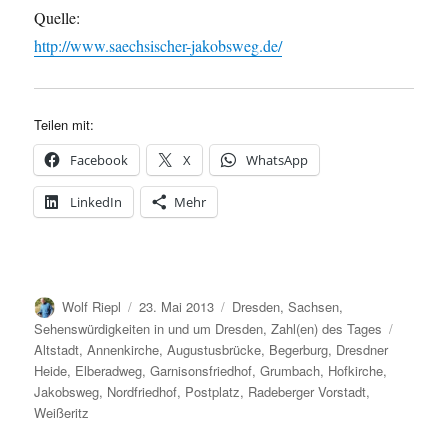
Quelle:
http://www.saechsischer-jakobsweg.de/
Teilen mit:
Facebook
X
WhatsApp
LinkedIn
Mehr
Autor
Veröffentlicht
Kategorien
Wolf Riepl
23. Mai 2013
Dresden
,
Sachsen
,
am
Schlagw
Sehenswürdigkeiten in und um Dresden
,
Zahl(en) des Tages
Altstadt
,
Annenkirche
,
Augustusbrücke
,
Begerburg
,
Dresdner
Heide
,
Elberadweg
,
Garnisonsfriedhof
,
Grumbach
,
Hofkirche
,
Jakobsweg
,
Nordfriedhof
,
Postplatz
,
Radeberger Vorstadt
,
Weißeritz