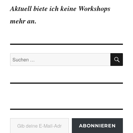
Aktuell biete ich keine Workshops
mehr an.
SU
Suchen
nach:
Gib deine E-Mail-Adresse ein ...
ABONNIEREN