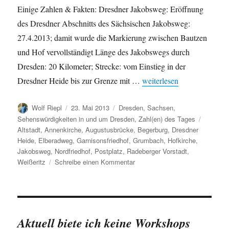
Einige Zahlen & Fakten: Dresdner Jakobsweg: Eröffnung
des Dresdner Abschnitts des Sächsischen Jakobsweg:
27.4.2013; damit wurde die Markierung zwischen Bautzen
und Hof vervollständigt Länge des Jakobswegs durch
Dresden: 20 Kilometer; Strecke: vom Einstieg in der
„Zur Eröffnung: Sächsisc
Dresdner Heide bis zur Grenze mit …
weiterlesen
Autor
Veröffentlicht
Kategorien
Wolf Riepl
23. Mai 2013
Dresden
,
Sachsen
,
am
Schlagw
Sehenswürdigkeiten in und um Dresden
,
Zahl(en) des Tages
Altstadt
,
Annenkirche
,
Augustusbrücke
,
Begerburg
,
Dresdner
Heide
,
Elberadweg
,
Garnisonsfriedhof
,
Grumbach
,
Hofkirche
,
Jakobsweg
,
Nordfriedhof
,
Postplatz
,
Radeberger Vorstadt
,
zu
Weißeritz
Schreibe einen Kommentar
Zur
Eröffnung:
Sächsischer
Jakobsweg
und
Aktuell biete ich keine Workshops
Jakobsweg