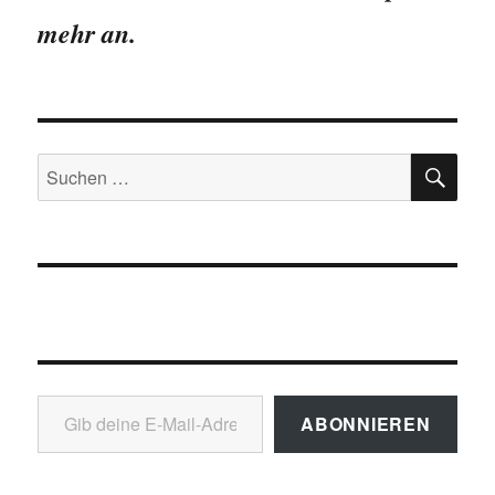
Vogtland
mehr an.
SU
Suchen
nach:
Gib deine E-Mail-Adresse ein ...
ABONNIEREN